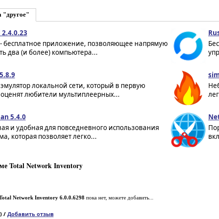
а "другое"
2.4.0.23
Rus
 - бесплатное приложение, позволяющее напрямую
Бе
ь два (и более) компьютера...
уп
5.8.9
sim
- эмулятор локальной сети, который в первую
Не
 оценят любители мультиплеерных...
лег
an 5.4.0
Net
ная и удобная для повседневного использования
По
а, которая позволяет легко...
вк
е Total Network Inventory
Total Network Inventory 6.0.0.6298
пока нет, можете добавить...
) /
Добавить отзыв