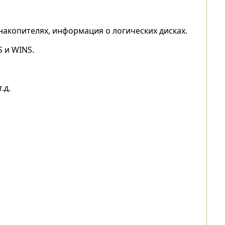
h-накопителях, информация о логических дисках.
S и WINS.
.д.