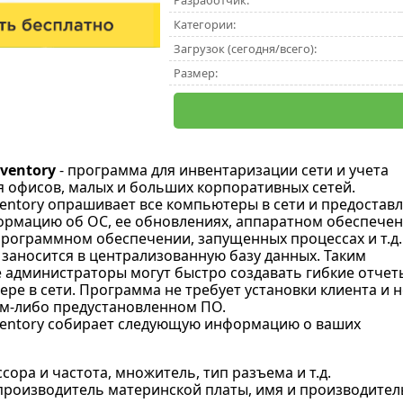
Разработчик:
Категории:
Загрузок (сегодня/всего):
Размер:
nventory
- программа для инвентаризации сети и учета
 офисов, малых и больших корпоративных сетей.
ventory опрашивает все компьютеры в сети и предостав
рмацию об ОС, ее обновлениях, аппаратном обеспечен
рограммном обеспечении, запущенных процессах и т.д.
заносится в централизованную базу данных. Таким
 администраторы могут быстро создавать гибкие отчет
ре в сети. Программа не требует установки клиента и н
ом-либо предустановленном ПО.
nventory собирает следующую информацию о ваших
сора и частота, множитель, тип разъема и т.д.
производитель материнской платы, имя и производитель