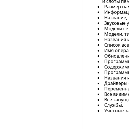
и слоты пям
Размер па
Информаци
Название, 
Звуковые у
Модели сет
Модели, т
Названия 
Список все
Имя операц
Обновлени
Программы
Содержимо
Программы
Названия 
Драйверы 
Переменны
Все видимы
Все запущ
Службы.
Учетные з