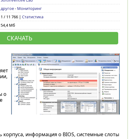
Softinventive Lab
другое
-
Мониторинг
1 / 11 766 |
Статистика
54,4 Мб
СКАЧАТЬ
ляет
ии,
ы о
е
 корпуса, информация о BIOS, системные слоты