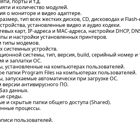
яти, порты и т.д.
мяти и количество модулей.
я о мониторе и видео адаптере.
размер, тип всех жестких дисков, CD, дисководах и Flas
стройства, установленные видео и аудио кодеки.
евых карт, IP-адреса и MAC-адреса, настройки DHCP, DN
ипы и настройки установленных принтеров.
и типы модемов.
х системных устройств.
ионной системы, тип, версия, build, серийный номер и т
я и заплатки ОС.
, установленные на компьютерах пользователей.
е папки Program Files на компьютерах пользователей.
, запускаемые автоматически при загрузке ОС.
и версии антивирусного ПО.
баз данных.
е среды.
е и скрытые папки общего доступа (Shared).
енные процессы.
аписи пользователей.