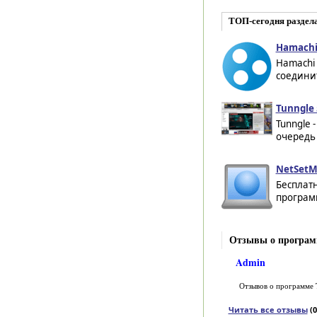
ТОП-сегодня раздел
Hamachi 
Hamachi
соединит
Tunngle 
Tunngle 
очередь
NetSetM
Бесплат
программ
Отзывы о программ
Admin
Отзывов о программе
Читать все отзывы
(0