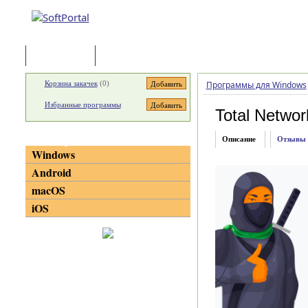
Программы
Статьи
Корзина закачек
(
0
)
Программы для Windows
Избранные программы
Total Networ
Категории
Описание
Отзывы
Windows
Android
macOS
iOS