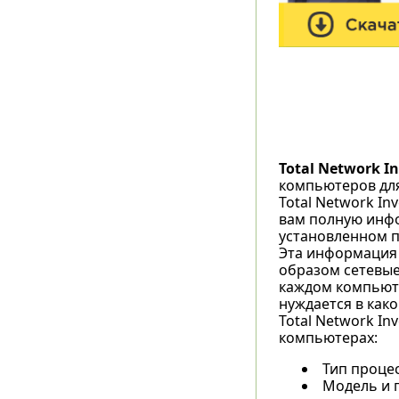
Total Network I
компьютеров для
Total Network In
вам полную инфо
установленном п
Эта информация 
образом сетевые
каждом компьюте
нуждается в как
Total Network I
компьютерах:
Тип процес
Модель и 