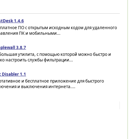
tDesk 1.4.6
сплатное ПО с открытым исходным кодом для удаленного
равления ПК и мобильными...
plewall 3.8.7
большая утилита, с помощью которой можно быстро и
ко настроить службы фильтрации...
 Disabler 1.1
ртативное и бесплатное приложение для быстрого
лючения и выключения интернета....