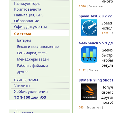
многое
Калькуляторы
2 516
| Бесплатная |
Криптовалюта
Навигация, GPS
Speed Test X 8.2.22
Образование
Speed
Офис, документы
исполь
Система
1 021
| Б
Батареи
Geekbench 5.5.1 дл
Бекап и восстановление
Geekb
Бенчмарки, тесты
быстр
Менеджеры задач
чтобы
резуль
Работа с файлами
1 172
| Платная |
другое
Скины, темы
3DMark Sling Shot 
Утилиты
Попул
Хобби, увлечения
своег
ТОП-100 для iOS
други
постоб
Сервисы
760
| Бесплатная |
RSS ленты