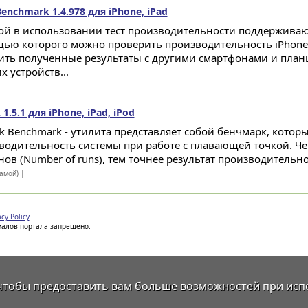
enchmark 1.4.978 для iPhone, iPad
ой в использовании тест производительности поддерживаю
ью которого можно проверить производительность iPhone 5, 
ить полученные результаты с другими смартфонами и план
 устройств...
1.5.1 для iPhone, iPad, iPod
ck Benchmark - утилита представляет собой бенчмарк, котор
водительность системы при работе с плавающей точкой. Ч
нов (Number of runs), тем точнее результат производительно
ламой) |
acy Policy
иалов портала запрещено.
 чтобы предоставить вам больше возможностей при исп