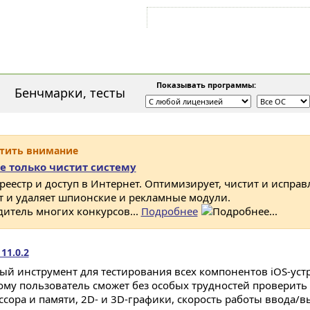
Войти на аккаунт
Зарегистрироваться
Показывать программы:
Бенчмарки, тесты
атить внимание
е только чистит систему
 реестр и доступ в Интернет. Оптимизирует, чистит и исправ
ет и удаляет шпионские и рекламные модули.
дитель многих конкурсов...
Подробнее
11.0.2
ый инструмент для тестирования всех компонентов iOS-устр
ому пользователь сможет без особых трудностей проверить
ссора и памяти, 2D- и 3D-графики, скорость работы ввода/