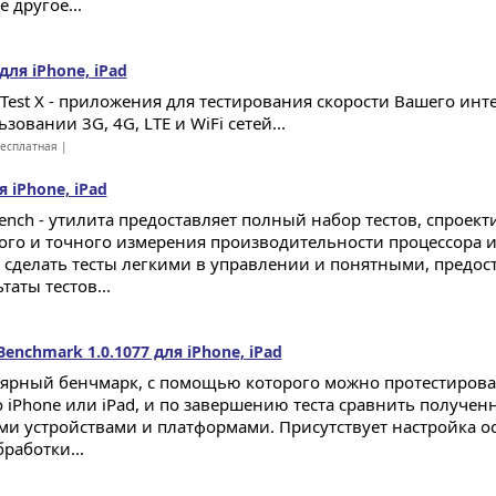
 другое...
 для iPhone, iPad
 Test X - приложения для тестирования скорости Вашего ин
зовании 3G, 4G, LTE и WiFi сетей...
есплатная |
я iPhone, iPad
ench - утилита предоставляет полный набор тестов, спроек
ого и точного измерения производительности процессора и 
 сделать тесты легкими в управлении и понятными, предос
таты тестов...
Benchmark 1.0.1077 для iPhone, iPad
ярный бенчмарк, с помощью которого можно протестирова
о iPhone или iPad, и по завершению теста сравнить получен
ми устройствами и платформами. Присутствует настройка о
работки...