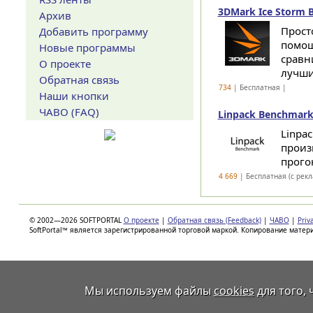
3DMark Ice Storm B
Архив
Прост
Добавить программу
помощ
Новые программы
сравн
О проекте
лучших
Обратная связь
734
| Бесплатная |
Наши кнопки
ЧАВО (FAQ)
Linpack Benchmark 
Linpa
произ
прого
4 669
| Бесплатная (с рек
© 2002—2026 SOFTPORTAL
О проекте
|
Обратная связь (Feedback)
|
ЧАВО
|
Priv
SoftPortal™ является зарегистрированной торговой маркой. Копирование матер
Мы используем файлы
cookies
для того,