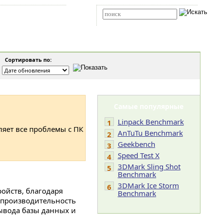
Карта сайта
RSS
Расширенный поиск
Сортировать по:
Самые популярные
Linpack Benchmark
1
ляет все проблемы с ПК
AnTuTu Benchmark
2
Geekbench
3
Speed Test X
4
3DMark Sling Shot
5
Benchmark
3DMark Ice Storm
6
ойств, благодаря
Benchmark
 производительность
вывода базы данных и