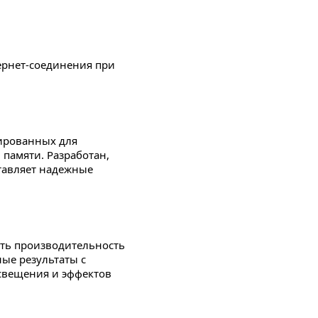
тернет-соединения при
тированных для
памяти. Разработан,
тавляет надежные
ть производительность
ные результаты с
свещения и эффектов