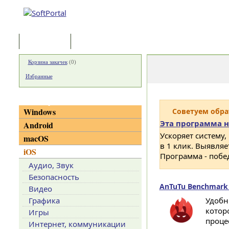
Программы
Статьи
Корзина закачек
(
0
)
Избранные
Категории
Windows
Советуем обр
Эта программа н
Android
Ускоряет систему,
macOS
в 1 клик. Выявля
iOS
Программа - побе
Аудио, Звук
Безопасность
AnTuTu Benchmark 
Видео
Графика
Удобн
котор
Игры
проце
Интернет, коммуникации