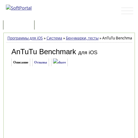
Программы
Статьи
Программы для iOS
»
Система
»
Бенчмарки, тесты
»
AnTuTu Benchmark 1
AnTuTu Benchmark
для iOS
Описание
Отзывы