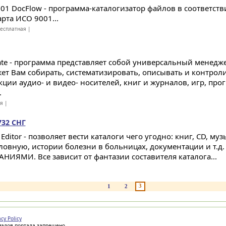
001 DocFlow - программа-каталогизатор файлов в соответст
рта ИСО 9001...
есплатная |
ate - программа представляет собой универсальный менедж
ет Вам собирать, систематизировать, описывать и контрол
кции аудио- и видео- носителей, книг и журналов, игр, пр
.
ая |
.732 СНГ
 Editor - позволяет вести каталоги чего угодно: книг, CD, му
ловную, истории болезни в больницах, документации и т
НИЯМИ. Все зависит от фантазии составителя каталога...
3
1
2
acy Policy
иалов портала запрещено.