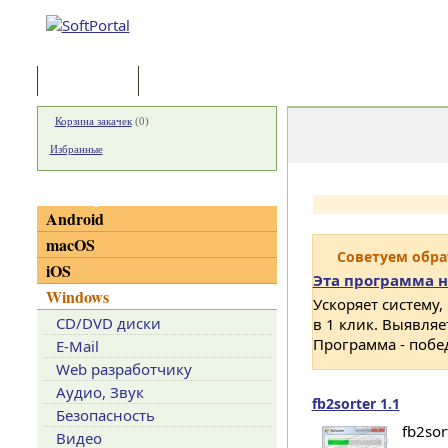
Программы
Статьи
Корзина закачек
(
0
)
Избранные
Категории
Android
macOS
Советуем обр
iOS
Эта программа н
Windows
Ускоряет систему,
CD/DVD диски
в 1 клик. Выявля
Программа - побе
E-Mail
Web разработчику
Аудио, Звук
fb2sorter 1.1
Безопасность
fb2so
Видео