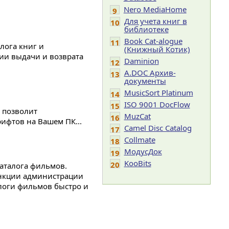
Nero MediaHome
9
Для учета книг в
10
библиотеке
Book Cat-alogue
11
лога книг и
(Книжный Котик)
ции выдачи и возврата
Daminion
12
A.DOC Архив-
13
документы
MusicSort Platinum
14
ISO 9001 DocFlow
15
 позволит
MuzCat
16
ифтов на Вашем ПК...
Camel Disc Catalog
17
Collmate
18
МодусДок
19
KooBits
20
каталога фильмов.
нкции администрации
логи фильмов быстро и