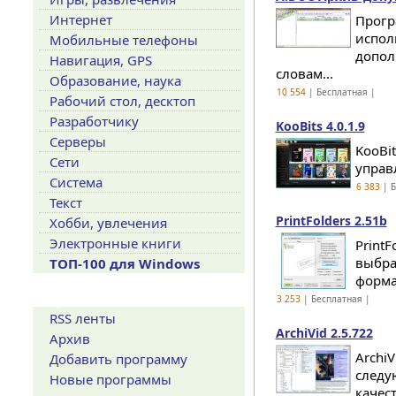
Интернет
Прогр
испол
Мобильные телефоны
допол
Навигация, GPS
словам...
Образование, наука
10 554
| Бесплатная |
Рабочий стол, десктоп
Разработчику
KooBits 4.0.1.9
Серверы
KooBi
Сети
управ
Система
6 383
| Б
Текст
PrintFolders 2.51b
Хобби, увлечения
Электронные книги
Print
выбра
ТОП-100 для Windows
форма
Сервисы
3 253
| Бесплатная |
RSS ленты
ArchiVid 2.5.722
Архив
Archi
Добавить программу
следу
Новые программы
качест