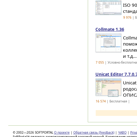
ISO 9
станда
9 976
| Б
Collmate 1.36
Collm
помож
колле
и т.д...
7 055
| Условно-бесплатн
Unicat Editor 7.7.0
Unicat
родос
ОПИСА
16 574
| Бесплатная |
© 2002—2026 SOFTPORTAL
О проекте
|
Обратная связь (Feedback)
|
ЧАВО
|
Priv
SoftPortal™ является зарегистрированной торговой маркой. Копирование матер