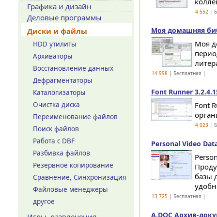
колле
Графика и дизайн
4 552
| Б
Деловые программы
Моя домашняя биб
Диски и файлы
Моя д
HDD утилиты
перио
Архиваторы
литера
Восстановление данных
14 998
| Бесплатная |
Дефрагментаторы
Font Runner 3.2.4.1
Каталогизаторы
Очистка диска
Font 
орган
Переименование файлов
4 023
| Б
Поиск файлов
Работа с DBF
Personal Video Data
Разбивка файлов
Person
Резервное копирование
Проду
базы 
Сравнение, Синхронизация
удобно
Файловые менеджеры
13 725
| Бесплатная |
другое
A.DOC Архив-доку
Игры, развлечения