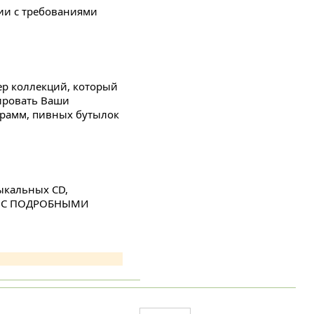
вии с требованиями
ер коллекций, который
ировать Ваши
ограмм, пивных бутылок
зыкальных CD,
.д. С ПОДРОБНЫМИ