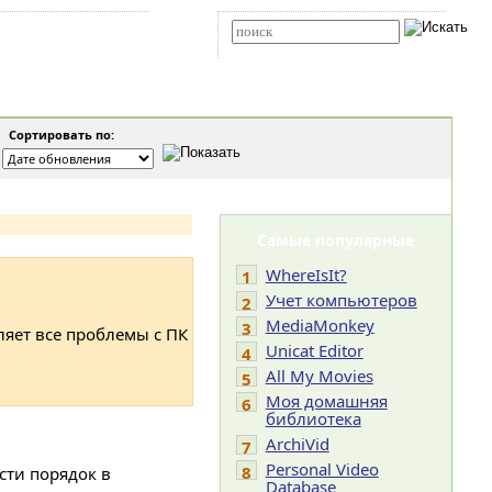
Карта сайта
RSS
Расширенный поиск
Сортировать по:
Самые популярные
WhereIsIt?
1
Учет компьютеров
2
MediaMonkey
3
ляет все проблемы с ПК
Unicat Editor
4
All My Movies
5
Моя домашняя
6
библиотека
ArchiVid
7
Personal Video
8
сти порядок в
Database