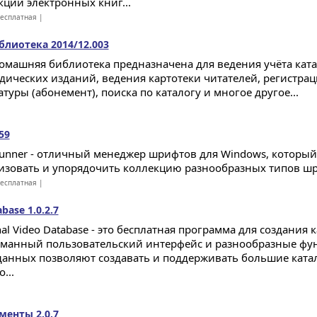
кции электронных книг...
есплатная |
лиотека 2014/12.003
омашняя библиотека предназначена для ведения учёта ката
дических изданий, ведения картотеки читателей, регистра
туры (абонемент), поиска по каталогу и многое другое...
59
Runner - отличный менеджер шрифтов для Windows, который
изовать и упорядочить коллекцию разнообразных типов шр
есплатная |
base 1.0.2.7
al Video Database - это бесплатная программа для создания 
манный пользовательский интерфейс и разнообразные фу
данных позволяют создавать и поддерживать большие ката
...
менты 2.0.7