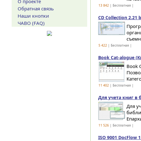
О проекте
13 842
| Бесплатная |
Обратная связь
Наши кнопки
CD Collection 2.21 b
ЧАВО (FAQ)
Прогр
орган
съемны
5 422
| Бесплатная |
Book Cat-alogue (
Book 
Позво
Катего
11 402
| Бесплатная |
Для учета книг в 
Для у
библи
Епархи
11 526
| Бесплатная |
ISO 9001 DocFlow 1