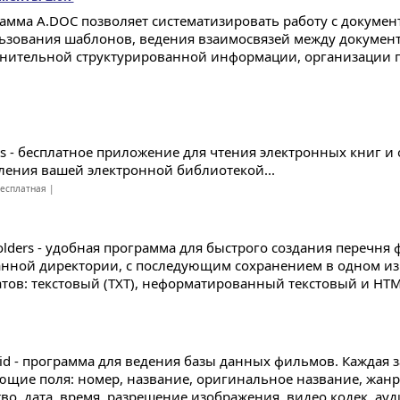
амма A.DOC позволяет систематизировать работу с докуме
ьзования шаблонов, ведения взаимосвязей между докумен
нительной структурированной информации, организации 
ts - бесплатное приложение для чтения электронных книг и
ления вашей электронной библиотекой...
есплатная |
Folders - удобная программа для быстрого создания перечня 
нной директории, с последующим сохранением в одном из
тов: текстовый (TXT), неформатированный текстовый и HTML
Vid - программа для ведения базы данных фильмов. Каждая 
ющие поля: номер, название, оригинальное название, жанр, 
во, дата, время, разрешение изображения, видео кодек, ауди