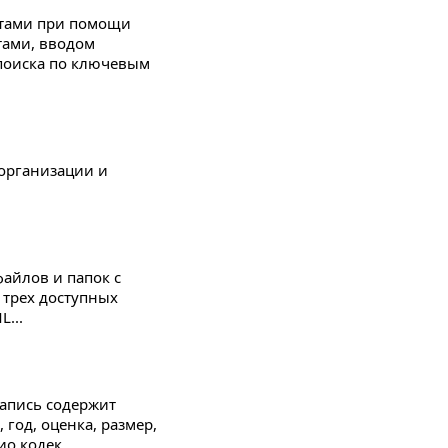
нтами при помощи
тами, вводом
поиска по ключевым
 организации и
файлов и папок с
 трех доступных
...
запись содержит
год, оценка, размер,
о кодек...