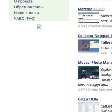
О проекте
Обратная связь
Mezzmo 6.0.6.0
Наши кнопки
Mezzm
ЧАВО (FAQ)
сети м
4 728
| Условно-бесплатн
Collector Notepad 1
Colle
катал
5 227
| Б
Movavi Photo Manag
Удобн
изобр
пакет
многое другое...
2 817
| Условно-бесплатн
CatList 0.8a
CatLi
библи