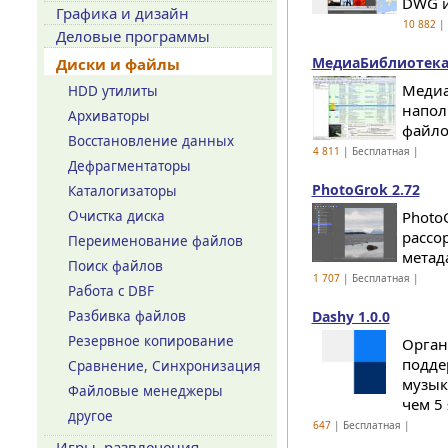
DWG и
Графика и дизайн
10 882
| 
Деловые программы
МедиаБиблиотека 
Диски и файлы
Медиа
HDD утилиты
напол
Архиваторы
файло
Восстановление данных
4 811
| Бесплатная |
Дефрагментаторы
PhotoGrok 2.72
Каталогизаторы
Очистка диска
Photo
рассо
Переименование файлов
метад
Поиск файлов
1 707
| Бесплатная |
Работа с DBF
Разбивка файлов
Dashy 1.0.0
Резервное копирование
Орган
подде
Сравнение, Синхронизация
музык
Файловые менеджеры
чем 5 
другое
647
| Бесплатная |
Игры, развлечения