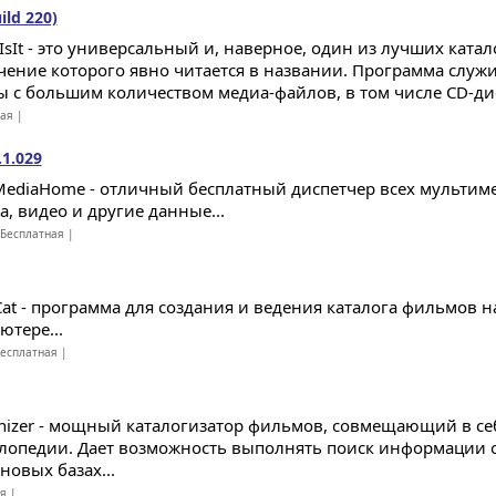
ild 220)
IsIt - это универсальный и, наверное, один из лучших катал
чение которого явно читается в названии. Программа служи
ы с большим количеством медиа-файлов, в том числе CD-дис
ная |
1.029
MediaHome - отличный бесплатный диспетчер всех мультим
а, видео и другие данные...
Бесплатная |
Cat - программа для создания и ведения каталога фильмов 
ютере...
есплатная |
nizer - мощный каталогизатор фильмов, совмещающий в се
лопедии. Дает возможность выполнять поиск информации о
новых базах...
ая |