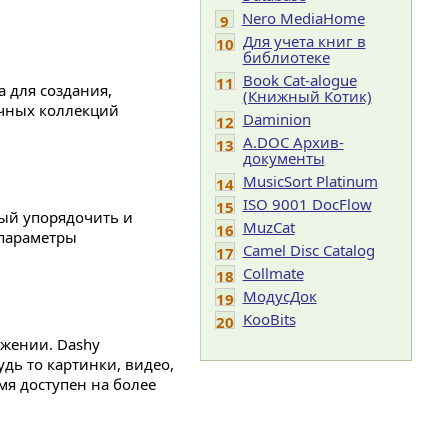
Nero MediaHome
9
Для учета книг в
10
библиотеке
Book Cat-alogue
11
 для создания,
(Книжный Котик)
ичных коллекций
Daminion
12
A.DOC Архив-
13
документы
MusicSort Platinum
14
ISO 9001 DocFlow
15
ный упорядочить и
MuzCat
16
 параметры
Camel Disc Catalog
17
Collmate
18
МодусДок
19
KooBits
20
жении. Dashy
дь то картинки, видео,
мя доступен на более