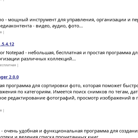
o - мощный инструмент для управления, организации и п
едиаконтента - видео, аудио, фото...
ая |
.5.4.12
ctor Notepad - небольшая, бесплатная и простая программа 
огизации различных коллекций...
есплатная |
er 2.0.0
ая программа для сортировки фото, которая поможет быстро
ажения по категориям. Имеется поиск снимков по тегам, дат
ное редактирование фотографий, просмотр изображений в 
ая |
st - очень удобная и функциональная программа для создан
отеки и ведения списка прочитанных книг...