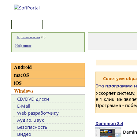
Программы
Статьи
Корзина закачек
(
0
)
Избранные
Категории
Android
macOS
Советуем обр
iOS
Эта программа н
Windows
Ускоряет систему,
CD/DVD диски
в 1 клик. Выявля
Программа - побе
E-Mail
Web разработчику
Аудио, Звук
Daminion 8.4
Безопасность
Damin
Видео