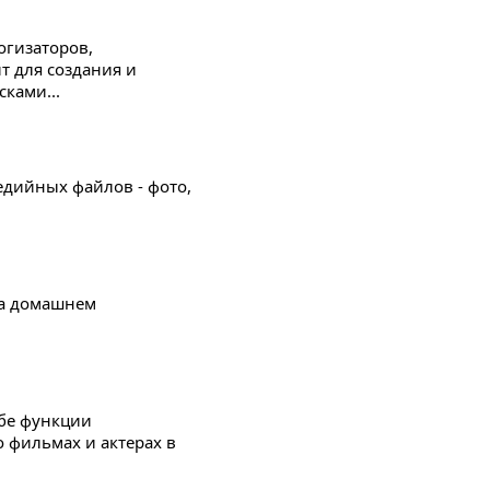
огизаторов,
т для создания и
ками...
едийных файлов - фото,
на домашнем
бе функции
 фильмах и актерах в