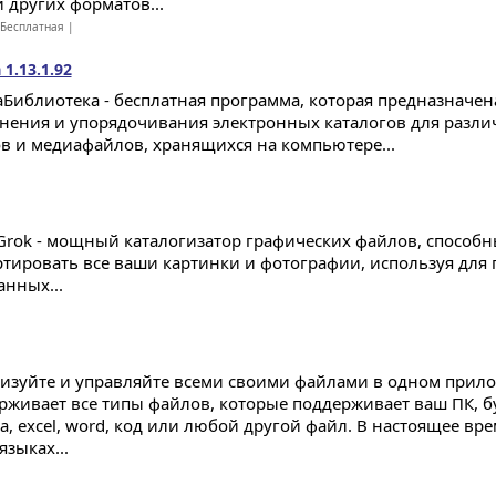
 других форматов...
Бесплатная |
1.13.1.92
Библиотека - бесплатная программа, которая предназначена
нения и упорядочивания электронных каталогов для разл
в и медиафайлов, хранящихся на компьютере...
Grok - мощный каталогизатор графических файлов, способ
ртировать все ваши картинки и фотографии, используя для
анных...
изуйте и управляйте всеми своими файлами в одном прило
рживает все типы файлов, которые поддерживает ваш ПК, бу
а, excel, word, код или любой другой файл. В настоящее вре
языках...