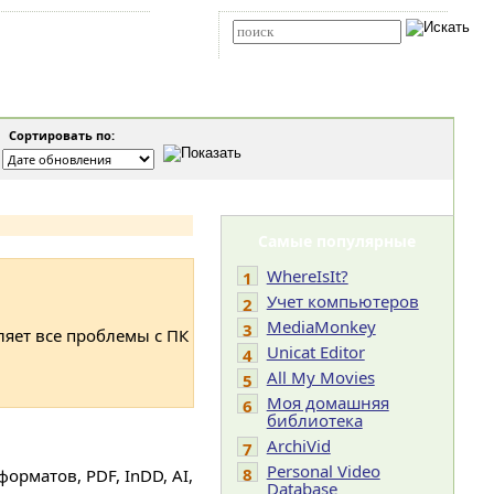
Карта сайта
RSS
Расширенный поиск
Сортировать по:
Самые популярные
WhereIsIt?
1
Учет компьютеров
2
MediaMonkey
3
ляет все проблемы с ПК
Unicat Editor
4
All My Movies
5
Моя домашняя
6
библиотека
ArchiVid
7
Personal Video
8
орматов, PDF, InDD, AI,
Database