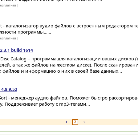
есплатная |
t - каталогизатор аудио файлов с встроенным редактором т
жности программы......
есплатная |
2.3.1 build 1614
 Disc Catalog – программа для каталогизации ваших дисков 
елей, а так же файлов на жестком диске). После сканирован
к файлов и информацию о них в своей базе данных...
4.8.9.52
Sort - менеджер аудио файлов. Поможет быстро рассортиро
у. Поддреживает работу с mp3-тегами...
2
1
3