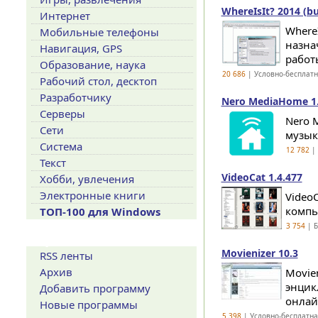
WhereIsIt? 2014 (bu
Интернет
Where
Мобильные телефоны
назна
Навигация, GPS
работ
Образование, наука
20 686
| Условно-бесплат
Рабочий стол, десктоп
Разработчику
Nero MediaHome 1.
Серверы
Nero 
Сети
музык
Система
12 782
| 
Текст
VideoCat 1.4.477
Хобби, увлечения
Электронные книги
Video
компь
ТОП-100 для Windows
3 754
| Б
Сервисы
Movienizer 10.3
RSS ленты
Архив
Movie
энцик
Добавить программу
онлай
Новые программы
5 398
| Условно-бесплатн