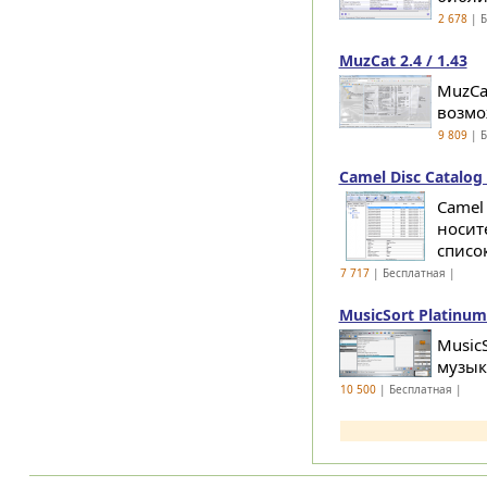
2 678
| Б
MuzCat 2.4 / 1.43
MuzCa
возмо
9 809
| Б
Camel Disc Catalog 
Camel
носит
списо
7 717
| Бесплатная |
MusicSort Platinum 
Music
музык
10 500
| Бесплатная |