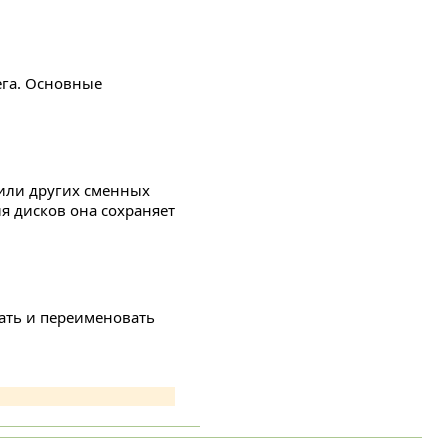
ега. Основные
(или других сменных
ия дисков она сохраняет
вать и переименовать