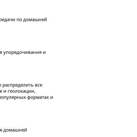
ередачи по домашней
для упорядочивания и
 распределить все
е и геолокации,
популярных форматах и
ия домашней