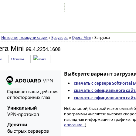
Войти на аккаунт
Зарегистрироваться
»
Интернет, коммуникации
»
Браузеры
»
Opera Mini
»
Загрузка
ra Mini
99.4.2254.1608
е
Отзывы
Выберите вариант загрузки
скачать с сервера SoftPortal 
скачать с официального сайта 
скачать с официального сайт
Небольшой, быстрый и экономный бр
программы числятся: высокая скорос
наглядная информация о трафике, пр
описание...
)