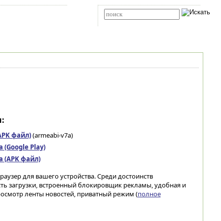
Карта сайта
RSS
Расширенный поиск
:
(APK файл)
(armeabi-v7a)
(Google Play)
а (APK файл)
аузер для вашего устройства. Среди достоинств
ть загрузки, встроенный блокировщик рекламы, удобная и
осмотр ленты новостей, приватный режим (
полное