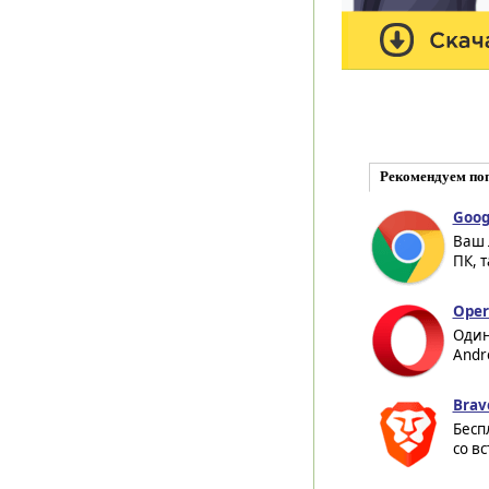
Рекомендуем по
Goog
Ваш 
ПК, т
Oper
Один
Andr
Brav
Бесп
со в