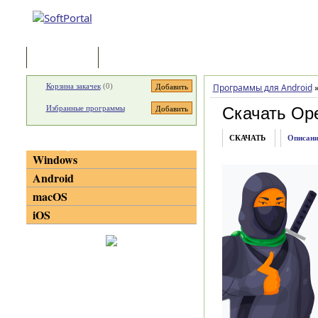
Программы
Статьи
Корзина закачек
(
0
)
Программы для Android
Избранные программы
Скачать Ope
СКАЧАТЬ
Описани
Категории
Windows
Android
macOS
iOS