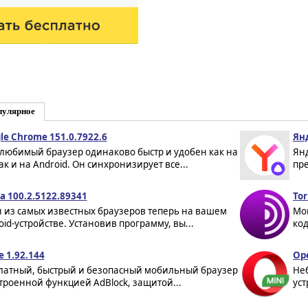
пулярное
le Chrome 151.0.7922.6
Янд
любимый браузер одинаково быстр и удобен как на
Ян
ак и на Android. Он синхронизирует все...
пре
a 100.2.5122.89341
Tor
 из самых известных браузеров теперь на вашем
Мо
oid-устройстве. Установив программу, вы...
код
e 1.92.144
Ope
латный, быстрый и безопасный мобильный браузер
Не
строенной функцией AdBlock, защитой...
уст