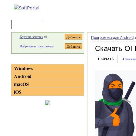
Программы
Статьи
Корзина закачек
(
0
)
Программы для Android
Избранные программы
Скачать OI 
СКАЧАТЬ
Описани
Категории
Windows
Android
macOS
iOS