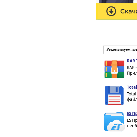
Рекомендуем по
RAR 
RAR 
Прил
Tota
Tota
файл
ES Пр
ES П
необ