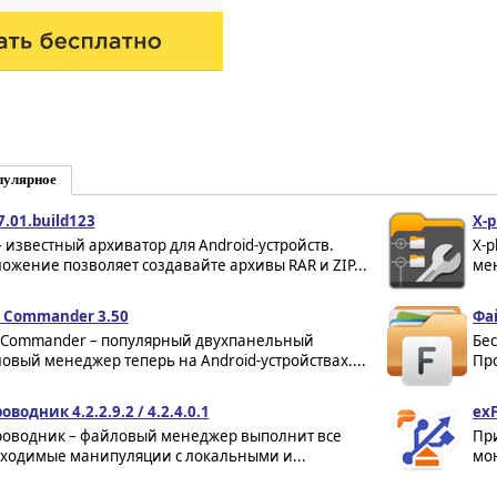
пулярное
7.01.build123
X-p
– известный архиватор для Android-устройств.
X-
ожение позволяет создавайте архивы RAR и ZIP...
ме
l Commander 3.50
Фа
l Commander – популярный двухпанельный
Бе
овый менеджер теперь на Android-устройствах....
Про
оводник 4.2.2.9.2 / 4.2.4.0.1
exF
роводник – файловый менеджер выполнит все
При
ходимые манипуляции с локальными и...
мо