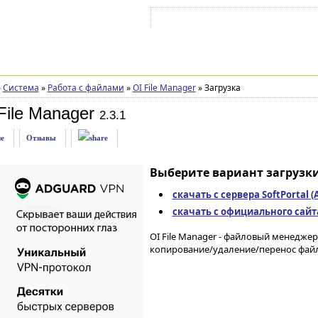
Войти на аккаунт
Зарегистрироваться
»
Система
»
Работа с файлами
»
OI File Manager
»
Загрузка
File Manager
2.3.1
е
Отзывы
Выберите вариант загрузки
скачать с сервера SoftPortal 
скачать с официального сайта 
OI File Manager - файловый менедже
копирование/удаление/перенос файло