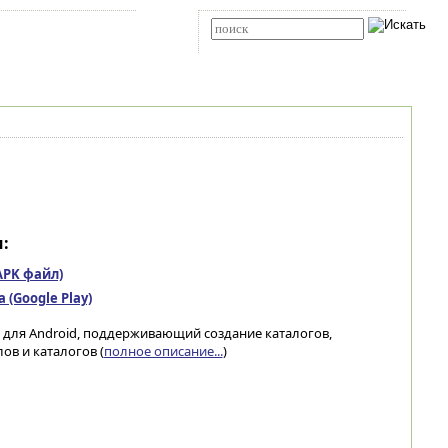
Карта сайта
RSS
Расширенный поиск
:
(APK файл)
(Google Play)
р для Android, поддерживающий создание каталогов,
в и каталогов (
полное описание...
)