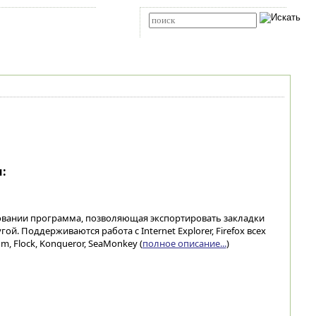
Карта сайта
RSS
Расширенный поиск
:
зовании программа, позволяющая экспортировать закладки
ой. Поддерживаются работа с Internet Explorer, Firefox всех
um, Flock, Konqueror, SeaMonkey (
полное описание...
)