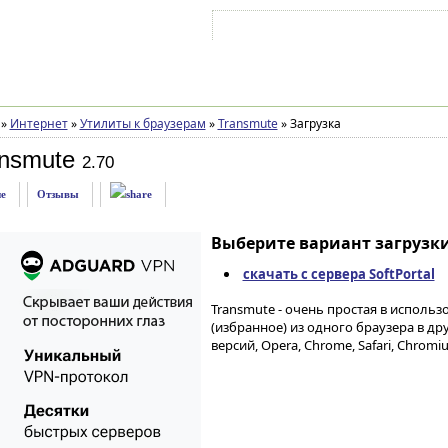
Войти на аккаунт
Зарегистрироваться
»
Интернет
»
Утилиты к браузерам
»
Transmute
»
Загрузка
ansmute
2.70
е
Отзывы
Выберите вариант загрузки
скачать с сервера SoftPortal
Transmute - очень простая в исполь
(избранное) из одного браузера в друг
версий, Opera, Chrome, Safari, Chromi