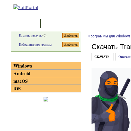
Программы
Статьи
Корзина закачек
(
0
)
Программы для Windows
Избранные программы
Скачать Tr
СКАЧАТЬ
Описани
Категории
Windows
Android
macOS
iOS