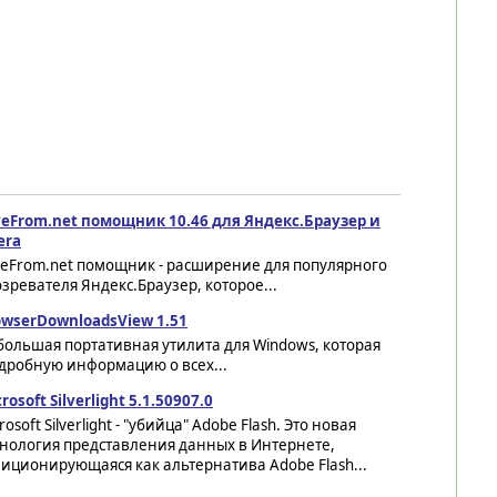
veFrom.net помощник 10.46 для Яндекс.Браузер и
era
veFrom.net помощник - расширение для популярного
зревателя Яндекс.Браузер, которое...
owserDownloadsView 1.51
ольшая портативная утилита для Windows, которая
дробную информацию о всех...
rosoft Silverlight 5.1.50907.0
rosoft Silverlight - "убийца" Adobe Flash. Это новая
хнология представления данных в Интернете,
иционирующаяся как альтернатива Adobe Flash...