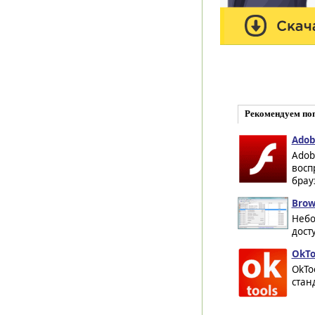
Рекомендуем по
Adob
Adob
восп
брауз
Brow
Небо
дост
OkTo
OkTo
стан