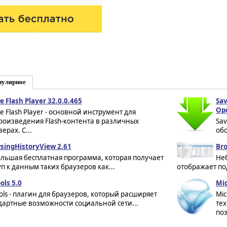
пулярное
e Flash Player 32.0.0.465
Sa
Op
e Flash Player - основной инструмент для
роизведения Flash-контента в различных
Sa
ерах. С...
обо
singHistoryView 2.61
Br
льшая бесплатная программа, которая получает
Неб
уп к данным таких браузеров как...
отображает по
ols 5.0
Mic
ols - плагин для браузеров, который расширяет
Mic
дартные возможности социальной сети...
те
поз