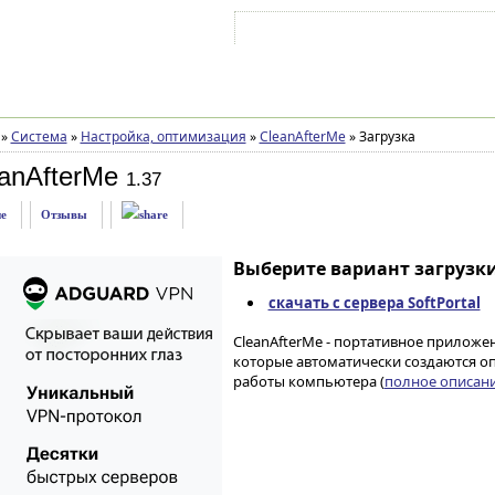
Войти на аккаунт
Зарегистрироваться
»
Система
»
Настройка, оптимизация
»
CleanAfterMe
»
Загрузка
anAfterMe
1.37
е
Отзывы
Выберите вариант загрузки
скачать с сервера SoftPortal
CleanAfterMe - портативное приложен
которые автоматически создаются о
работы компьютера (
полное описание