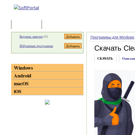
Программы
Статьи
Корзина закачек
(
0
)
Программы для Windows
Избранные программы
Скачать Cle
СКАЧАТЬ
Описани
Категории
Windows
Android
macOS
iOS