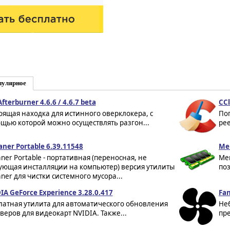
пулярное
fterburner 4.6.6 / 4.6.7 beta
CCl
оящая находка для истинного оверклокера, с
По
щью которой можно осуществлять разгон...
рее
aner Portable 6.39.11548
Me
aner Portable - портативная (переносная, не
Mem
ующая инсталляции на компьютер) версия утилиты
поз
aner для чистки системного мусора...
IA GeForce Experience 3.28.0.417
Fan
латная утилита для автоматического обновления
Не
веров для видеокарт NVIDIA. Также...
пре