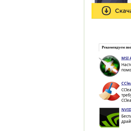
Рекомендуем по
MSI A
Наст
помо
CCle
CCle
треб
CCle
NVID
Бесп
драй