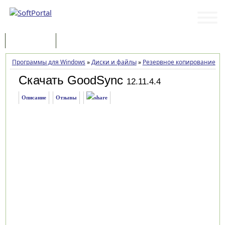
Программы
Статьи
Программы для Windows
»
Диски и файлы
»
Резервное копирование
»
G
Скачать GoodSync
12.11.4.4
Описание
Отзывы