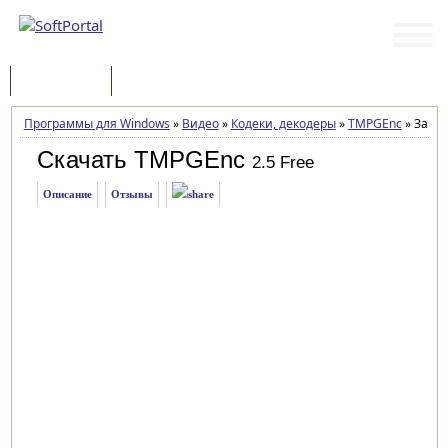
Программы
Статьи
Программы для Windows
»
Видео
»
Кодеки, декодеры
»
TMPGEnc
»
Загру
Скачать TMPGEnc
2.5 Free
Описание
Отзывы