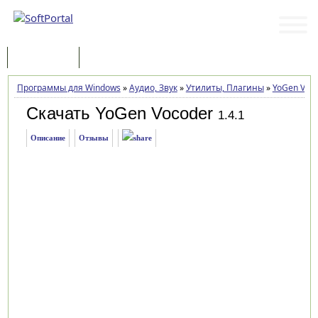
Программы
Статьи
Программы для Windows
»
Аудио, Звук
»
Утилиты, Плагины
»
YoGen Voc
Скачать YoGen Vocoder
1.4.1
Описание
Отзывы