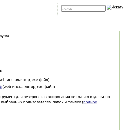
Карта сайта
RSS
Расширенный поиск
рузка
:
web-инсталлятор, exe-файл)
а
(web-инсталлятор, exe-файл)
струмент для резервного копирования не только отдельных
 и выбранных пользователем папок и файлов (
полное