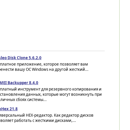
leo Disk Clone 5.6.2.0
сплатное приложение, которое позволяет вам
енести вашу ОС Windows на другой жесткий...
EI Backupper 8.4.0
сплатный инструмент для резервного копирования и
становления данных, которые могут возникнуть при
личных сбоях системы...
nHex 21.8
версальный HEX-редактор. Как редактор дисков
воляет работать с жесткими дисками,...