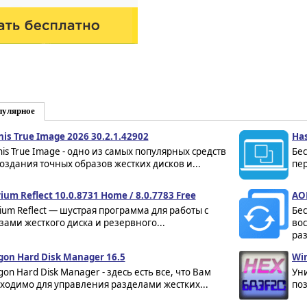
пулярное
nis True Image 2026 30.2.1.42902
Has
nis True Image - одно из самых популярных средств
Бе
создания точных образов жестких дисков и...
пер
ium Reflect 10.0.8731 Home / 8.0.7783 Free
AOM
ium Reflect — шустрая программа для работы с
Бе
зами жесткого диска и резервного...
вос
раз
gon Hard Disk Manager 16.5
Wi
on Hard Disk Manager - здесь есть все, что Вам
Уни
ходимо для управления разделами жестких...
поз