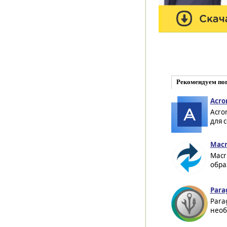
Рекомендуем по
Acro
Acro
для 
Macr
Macr
обра
Para
Parag
необ