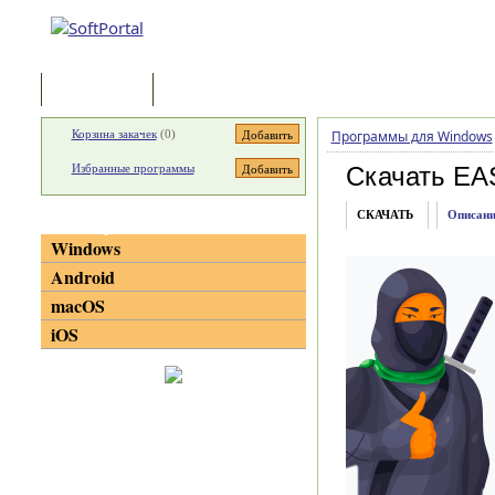
Программы
Статьи
Корзина закачек
(
0
)
Программы для Windows
Избранные программы
Скачать EA
СКАЧАТЬ
Описани
Категории
Windows
Android
macOS
iOS