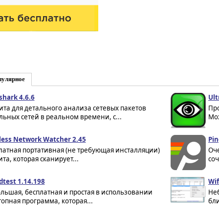
пулярное
shark 4.6.6
Ult
ита для детального анализа сетевых пакетов
Пр
льных сетей в реальном времени, с...
Мож
less Network Watcher 2.45
Pin
латная портативная (не требующая инсталляции)
Оче
та, которая сканирует...
соч
dtest 1.14.198
Wif
льшая, бесплатная и простая в использовании
Неб
топная программа, которая...
бли