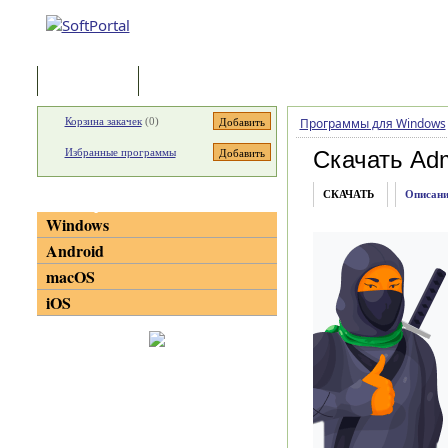
Программы
Статьи
Корзина закачек
(
0
)
Программы для Windows
Избранные программы
Скачать Adm
СКАЧАТЬ
Описани
Категории
Windows
Android
macOS
iOS