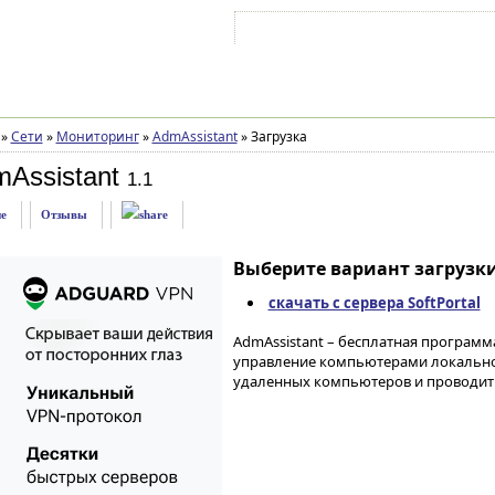
Войти на аккаунт
Зарегистрироваться
»
Сети
»
Мониторинг
»
AdmAssistant
»
Загрузка
Assistant
1.1
е
Отзывы
Выберите вариант загрузки
скачать с сервера SoftPortal
AdmAssistant – бесплатная программ
управление компьютерами локальной
удаленных компьютеров и проводит