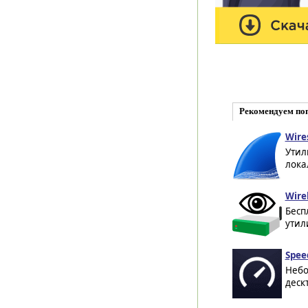
Рекомендуем по
Wire
Утил
лока
Wire
Бесп
утили
Spee
Небо
деск