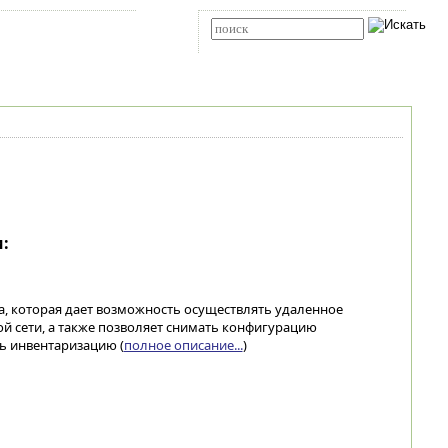
Карта сайта
RSS
Расширенный поиск
:
а, которая дает возможность осуществлять удаленное
 сети, а также позволяет снимать конфигурацию
ь инвентаризацию (
полное описание...
)