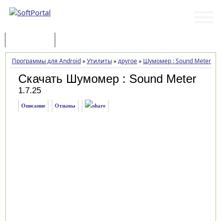
Программы
Статьи
Программы для Android
»
Утилиты
»
другое
»
Шумомер : Sound Meter
»
З
Скачать Шумомер : Sound Meter
1.7.25
Описание
Отзывы