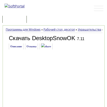
Программы
Статьи
Программы для Windows
»
Рабочий стол, десктоп
»
Украшательства
»
D
Скачать DesktopSnowOK
7.11
Описание
Отзывы