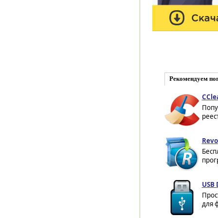
Рекомендуем по
CCle
Попу
реес
Revo 
Бесп
прог
USB 
Прос
для 