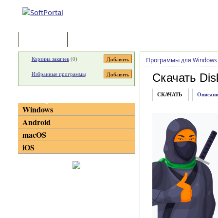
Программы
Статьи
Корзина закачек
(
0
)
Программы для Windows
Избранные программы
Скачать Dis
СКАЧАТЬ
Описани
Категории
Windows
Android
macOS
iOS