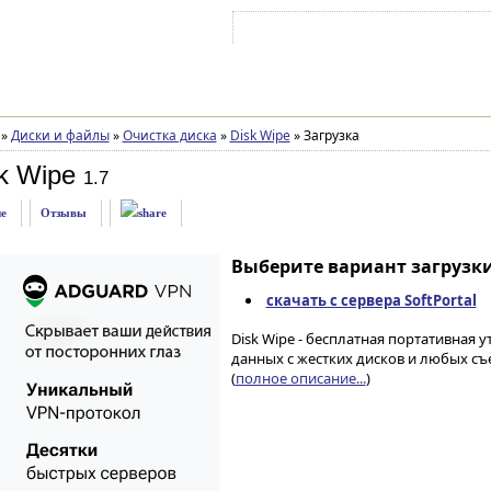
Войти на аккаунт
Зарегистрироваться
»
Диски и файлы
»
Очистка диска
»
Disk Wipe
»
Загрузка
k Wipe
1.7
е
Отзывы
Выберите вариант загрузки
скачать с сервера SoftPortal
Disk Wipe - бесплатная портативная 
данных с жестких дисков и любых съ
(
полное описание...
)