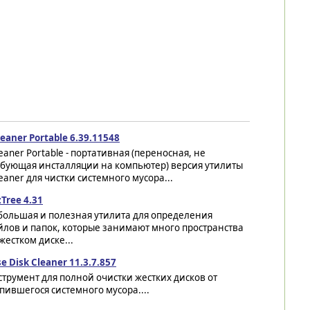
eaner Portable 6.39.11548
eaner Portable - портативная (переносная, не
ебующая инсталляции на компьютер) версия утилиты
eaner для чистки системного мусора...
Tree 4.31
большая и полезная утилита для определения
лов и папок, которые занимают много пространства
жестком диске...
e Disk Cleaner 11.3.7.857
трумент для полной очистки жестких дисков от
пившегося системного мусора....