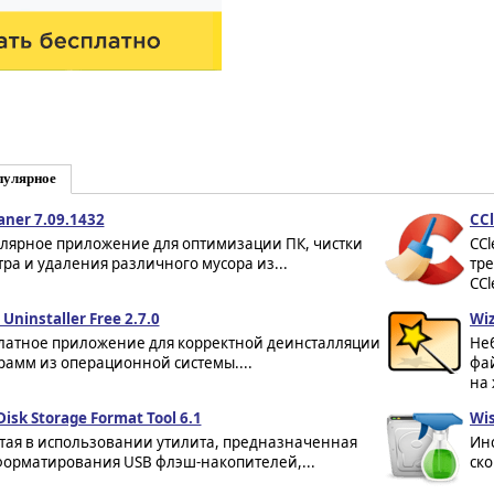
пулярное
aner 7.09.1432
CCl
лярное приложение для оптимизации ПК, чистки
CCl
тра и удаления различного мусора из...
тр
CCl
Uninstaller Free 2.7.0
Wiz
латное приложение для корректной деинсталляции
Не
рамм из операционной системы....
фай
на 
Disk Storage Format Tool 6.1
Wis
тая в использовании утилита, предназначенная
Инс
форматирования USB флэш-накопителей,...
ско