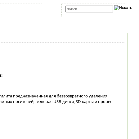
Карта сайта
RSS
Расширенный поиск
:
утилита предназначенная для безвозвратного удаления
емных носителей, включая USB-диски, SD-карты и прочее