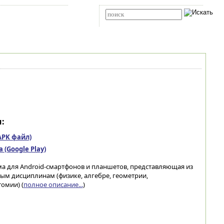
Карта сайта
RSS
Расширенный поиск
:
(APK файл)
(Google Play)
ма для Android-смартфонов и планшетов, представляющая из
ым дисциплинам (физике, алгебре, геометрии,
омии) (
полное описание...
)