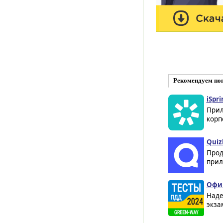
Рекомендуем по
iSpri
Прил
корп
Quizl
Прод
прил
Офиц
Наде
экза