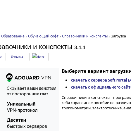
Войти на аккаунт
Зарегистрироваться
»
Образование
»
Обучающий софт
»
Справочники и конспекты
»
Загрузка
равочники и конспекты
3.4.4
е
Отзывы
Выберите вариант загрузки
скачать с сервера SoftPortal 
скачать с официального сайта 
Справочники и конспекты - програм
себя справочное пособие по различн
тригонометрии, электротехнике, анат