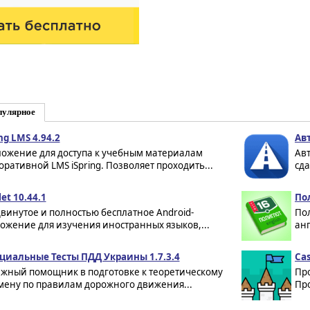
пулярное
ng LMS 4.94.2
Ав
ожение для доступа к учебным материалам
Авт
оративной LMS iSpring. Позволяет проходить...
сда
et 10.44.1
Пол
винутое и полностью бесплатное Android-
Пол
ожение для изучения иностранных языков,...
анг
иальные Тесты ПДД Украины 1.7.3.4
Cas
жный помощник в подготовке к теоретическому
Про
мену по правилам дорожного движения...
Про