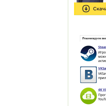
Рекомендуем по
Stea
Игро
можн
акти
VKSa
VKSa
прил
4K V
Прог
YouT