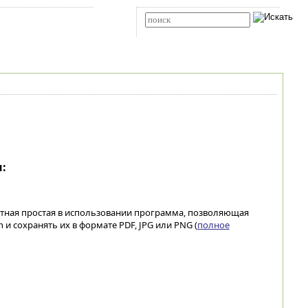
Карта сайта
RSS
Расширенный поиск
:
латная простая в использовании программа, позволяющая
h и сохранять их в формате PDF, JPG или PNG (
полное