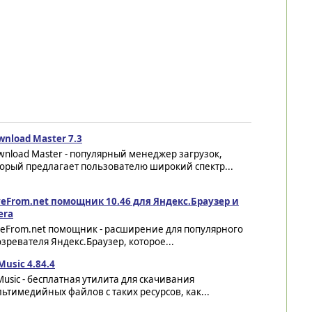
wnload Master 7.3
nload Master - популярный менеджер загрузок,
орый предлагает пользователю широкий спектр...
veFrom.net помощник 10.46 для Яндекс.Браузер и
era
veFrom.net помощник - расширение для популярного
зревателя Яндекс.Браузер, которое...
usic 4.84.4
usic - бесплатная утилита для скачивания
ьтимедийных файлов с таких ресурсов, как...