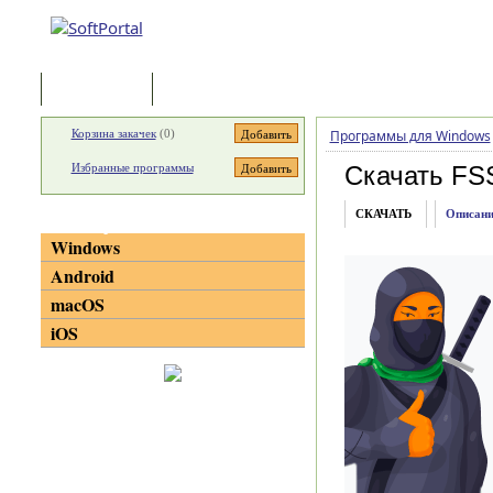
Программы
Статьи
Корзина закачек
(
0
)
Программы для Windows
Избранные программы
Скачать FS
СКАЧАТЬ
Описани
Категории
Windows
Android
macOS
iOS