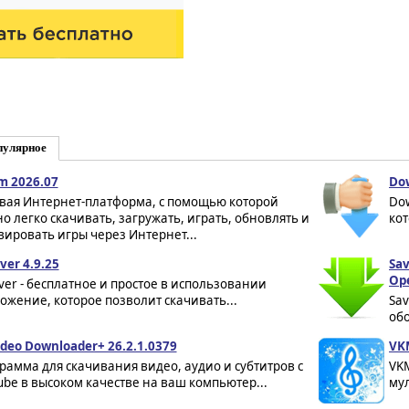
пулярное
m 2026.07
Do
вая Интернет-платформа, с помощью которой
Dow
о легко скачивать, загружать, играть, обновлять и
кот
вировать игры через Интернет...
ver 4.9.25
Sa
Op
ver - бесплатное и простое в использовании
ожение, которое позволит скачивать...
Sa
обо
ideo Downloader+ 26.2.1.0379
VKM
рамма для скачивания видео, аудио и субтитров с
VKM
ube в высоком качестве на ваш компьютер...
мул