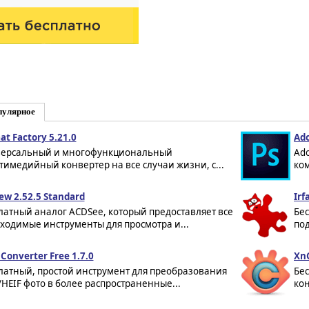
пулярное
at Factory 5.21.0
Ado
ерсальный и многофункциональный
Ado
тимедийный конвертер на все случаи жизни, с...
ком
ew 2.52.5 Standard
Irf
латный аналог ACDSee, который предоставляет все
Бе
ходимые инструменты для просмотра и...
под
 Converter Free 1.7.0
XnC
латный, простой инструмент для преобразования
Бе
/HEIF фото в более распространенные...
ко