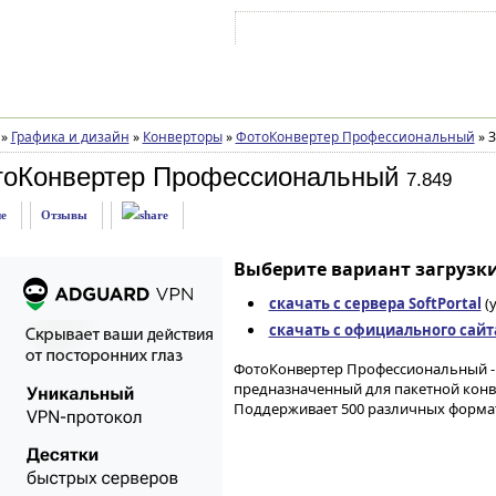
Войти на аккаунт
Зарегистрироваться
»
Графика и дизайн
»
Конверторы
»
ФотоКонвертер Профессиональный
»
З
тоКонвертер Профессиональный
7.849
е
Отзывы
Выберите вариант загрузки
скачать с сервера SoftPortal
(
скачать с официального сайт
ФотоКонвертер Профессиональный 
предназначенный для пакетной конв
Поддерживает 500 различных формат