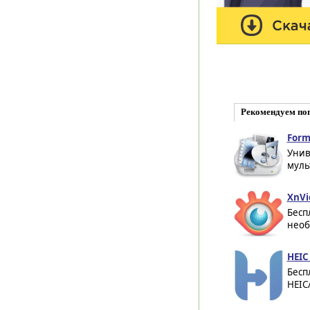
Рекомендуем по
Form
Унив
муль
XnVi
Бесп
необ
HEIC
Бесп
HEIC