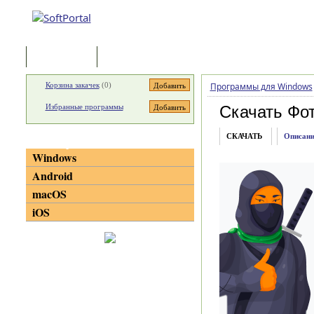
Программы
Статьи
Корзина закачек
(
0
)
Программы для Windows
Избранные программы
Скачать Фо
СКАЧАТЬ
Описани
Категории
Windows
Android
macOS
iOS