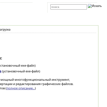
Карта сайта
RSS
Расширенный поиск
агрузка
:
установочный exe-файл)
а
(установочный exe-файл)
- мощный многофункциональный инструмент,
ертации и редактирования графических файлов.
ов (
полное описание...
)