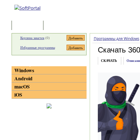
Программы
Статьи
Корзина закачек
(
0
)
Программы для Windows
Избранные программы
Скачать 360 
СКАЧАТЬ
Описани
Категории
Windows
Android
macOS
iOS