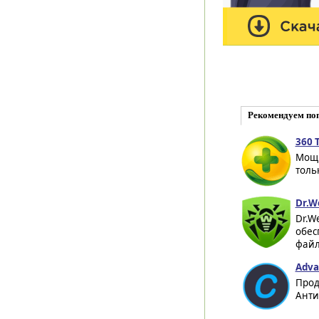
Рекомендуем по
360 T
Мощн
толь
Dr.W
Dr.W
обес
файл
Adva
Прод
Анти