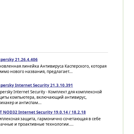
persky 21.26.4.406
новленная линейка Антивируса Касперского, которая
имо нового названия, предлагает...
persky Internet Security 21.3.10.391
persky Internet Security - Комплект для комплексной
щиты компьютера, включающий антивирус,
ихакер и антиспам...
T NOD32 Internet Security 19.0.14 / 18.2.18
мплексная защита, гармонично сочетающая в себе
ачные и проактивные технологии....