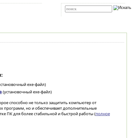
Карта сайта
RSS
Расширенный поиск
:
установочный exe-файл)
а
(установочный exe-файл)
рое способно не только защитить компьютер от
х программ, но и обеспечивает дополнительные
ке ПК для более стабильной и быстрой работы (
полное