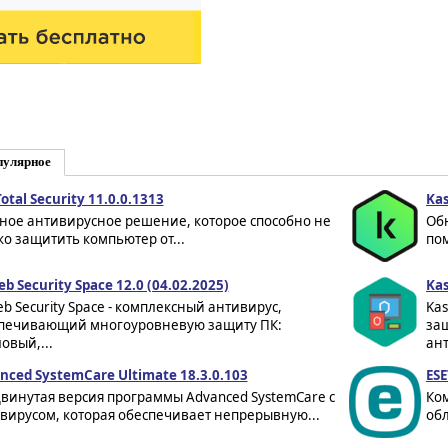
пулярное
otal Security 11.0.0.1313
Kas
ое антивирусное решение, которое способно не
Об
ко защитить компьютер от...
пом
eb Security Space 12.0 (04.02.2025)
Kas
eb Security Space - комплексный антивирус,
Kas
печивающий многоуровневую защиту ПК:
за
овый,...
ант
nced SystemCare Ultimate 18.3.0.103
ESE
винутая версия программы Advanced SystemCare с
Ко
вирусом, которая обеспечивает непрерывную...
обл