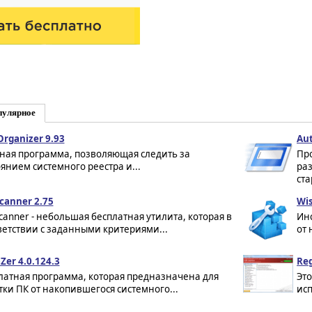
пулярное
Organizer 9.93
Aut
ая программа, позволяющая следить за
Пр
оянием системного реестра и...
ра
ста
canner 2.75
Wis
canner - небольшая бесплатная утилита, которая в
Инс
ветствии с заданными критериями...
от 
Zer 4.0.124.3
Reg
латная программа, которая предназначена для
Это
тки ПК от накопившегося системного...
исп