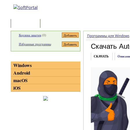
Программы
Статьи
Корзина закачек
(
0
)
Программы для Windows
Избранные программы
Скачать Aut
СКАЧАТЬ
Описани
Категории
Windows
Android
macOS
iOS