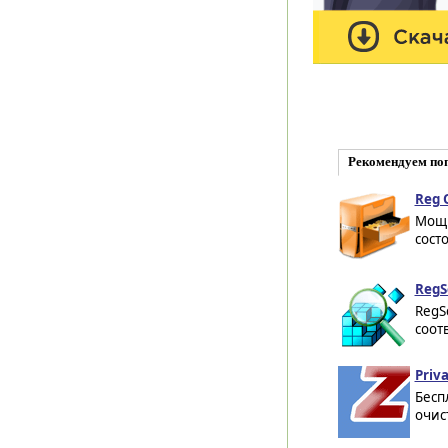
Рекомендуем по
Reg 
Мощн
сост
RegS
RegS
соот
Priva
Бесп
очис