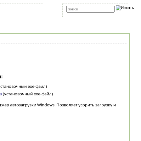
Карта сайта
RSS
Расширенный поиск
:
установочный exe-файл)
а
(установочный exe-файл)
джер автозагрузки Windows. Позволяет усорить загрузку и