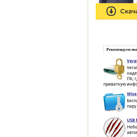
Рекомендуем по
Vera
Vera
наде
ПК, 
приватную инфо
Wise 
Бесп
пару
USB 
Небо
авто