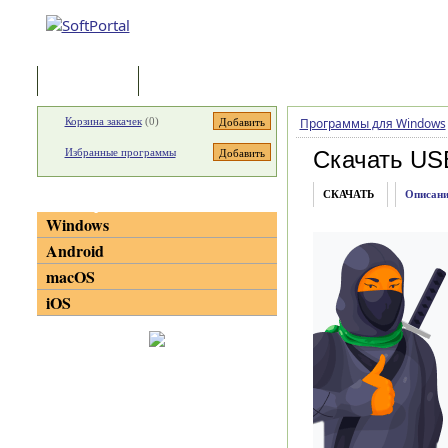
Программы
Статьи
Корзина закачек
(
0
)
Программы для Windows
Избранные программы
Скачать USB
СКАЧАТЬ
Описани
Категории
Windows
Android
macOS
iOS