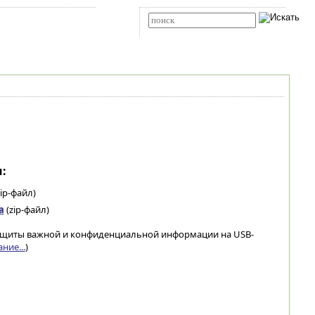
Карта сайта
RSS
Расширенный поиск
:
ip-файл)
а
(zip-файл)
я защиты важной и конфиденциальной информации на USB-
ние...
)