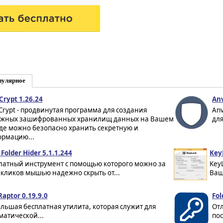
пулярное
Crypt 1.26.24
Anv
Crypt - продвинутая программа для создания
Anv
жных зашифрованных хранилищ данных на Вашем
для
где можно безопасно хранить секретную и
рмацию...
Folder Hider 5.1.1.244
Key
латный инструмент с помощью которого можно за
Key
 кликов мышью надежно скрыть от...
Ваш
Raptor 0.19.9.0
Fol
льшая бесплатная утилита, которая служит для
От
матической...
пос