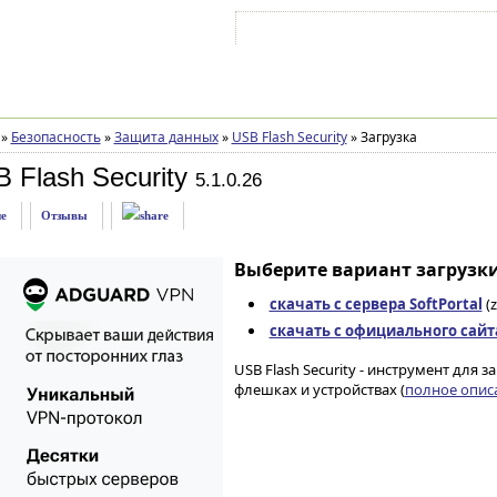
Войти на аккаунт
Зарегистрироваться
»
Безопасность
»
Защита данных
»
USB Flash Security
»
Загрузка
 Flash Security
5.1.0.26
е
Отзывы
Выберите вариант загрузки
скачать с сервера SoftPortal
(z
скачать с официального сайт
USB Flash Security - инструмент дл
флешках и устройствах (
полное описа