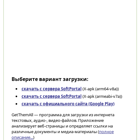
Выберите вариант загрузки:
скачать с сервера SoftPortal
(X-apk (arm64-v8a))
скачать с сервера SoftPortal
(X-apk (armeabi-v7a))
скачать с официального сайта (Google Play)
GetThemAll — программа для загрузки из интернета
текстовых, аудио-, видео-файлов. Приложение
анализирует веб-страницы и определяет ссылки на
различные документы и медиа-материалы (
полное
описание...
)