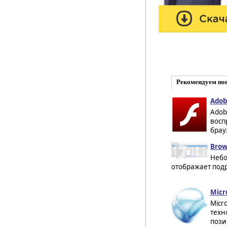
Рекомендуем по
Adob
Adob
восп
брауз
Brow
Небо
отображает под
Micro
Micro
техн
пози