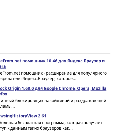
veFrom.net помощник 10.46 для Яндекс.Браузер и
era
veFrom.net помощник - расширение для популярного
зревателя Яндекс.Браузер, которое...
ock Origin 1.69.0 для Google Chrome, Opera, Mozilla
efox
личный блокировщик назойливой и раздражающей
ламы...
wsingHistoryView 2.61
большая бесплатная программа, которая получает
туп к данным таких браузеров как...