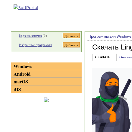
Программы
Статьи
Корзина закачек
(
0
)
Программы для Windows
Избранные программы
Скачать Lin
СКАЧАТЬ
Описани
Категории
Windows
Android
macOS
iOS