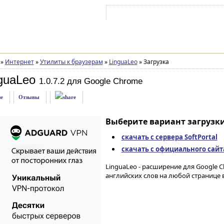
Войти на аккаунт
Зарегистрироваться
»
Интернет
»
Утилиты к браузерам
»
LinguaLeo
»
Загрузка
guaLeo
1.0.7.2 для Google Chrome
е
Отзывы
Выберите вариант загрузки
скачать с сервера SoftPortal
скачать с официального сайт
LinguaLeo - расширение для Google 
английских слов на любой странице в