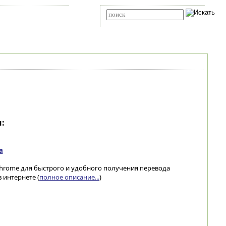
Карта сайта
RSS
Расширенный поиск
:
а
Chrome для быстрого и удобного получения перевода
 интернете (
полное описание...
)