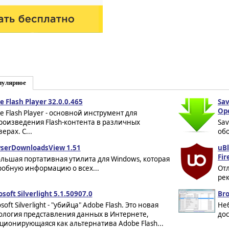
пулярное
e Flash Player 32.0.0.465
Sa
Op
e Flash Player - основной инструмент для
роизведения Flash-контента в различных
Sa
ерах. С...
обо
serDownloadsView 1.51
uBl
Fir
льшая портативная утилита для Windows, которая
робную информацию о всех...
От
рек
soft Silverlight 5.1.50907.0
Bro
soft Silverlight - "убийца" Adobe Flash. Это новая
Не
ология представления данных в Интернете,
дос
ционирующаяся как альтернатива Adobe Flash...