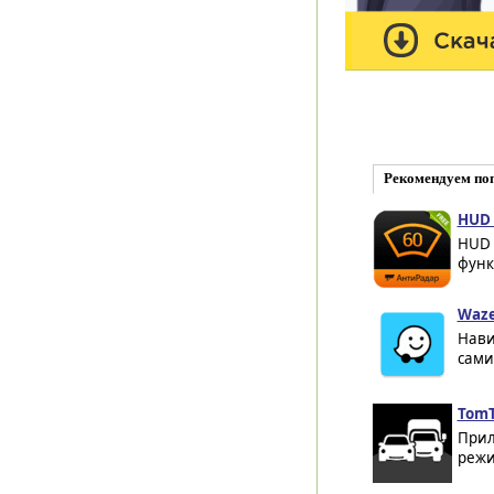
Рекомендуем по
HUD 
HUD 
функ
Waze
Нави
сами
TomT
Прил
режи