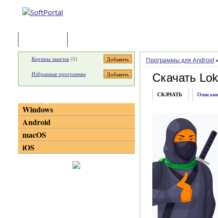
Программы
Статьи
Корзина закачек
(
0
)
Программы для Android
Избранные программы
Скачать Lok
СКАЧАТЬ
Описани
Категории
Windows
Android
macOS
iOS