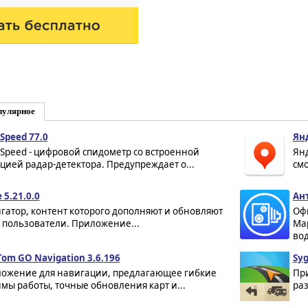
пулярное
Speed 77.0
Ян
Speed - цифровой спидометр со встроенной
Ян
цией радар-детектора. Предупреждает о...
смо
 5.21.0.0
Ан
гатор, контент которого дополняют и обновляют
Оф
 пользователи. Приложение...
Ma
вод
om GO Navigation 3.6.196
Syg
ожение для навигации, предлагающее гибкие
Пр
мы работы, точные обновления карт и...
ра