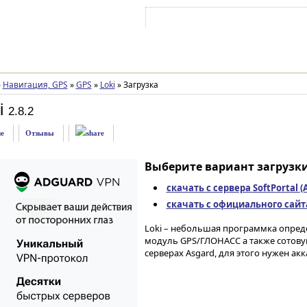
Войти на аккаунт
Зарегистрироваться
»
Навигация, GPS
»
GPS
»
Loki
»
Загрузка
i
2.8.2
е
Отзывы
Выберите вариант загрузки
скачать с сервера SoftPortal 
скачать с официального сайта 
Loki – небольшая программка опред
модуль GPS/ГЛОНАСС а также сотовую
серверах Asgard, для этого нужен акк