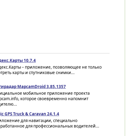
декс.Карты 10.7.4
декс.Карты – приложение, позволяющее не только
треть карты и спутниковые снимки...
тирадар MapcamDroid 3.85.1357
ициальное мобильное приложение проекта
pcam.info, которое своевременно напомнит
ителю...
ic GPS Truck & Caravan 24.1.4
иложение для навигации, специально
зработанное для профессиональных водителей...