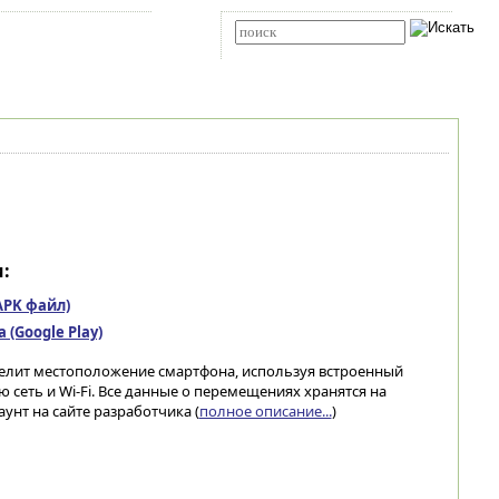
Карта сайта
RSS
Расширенный поиск
:
(APK файл)
(Google Play)
елит местоположение смартфона, используя встроенный
 сеть и Wi-Fi. Все данные о перемещениях хранятся на
аунт на сайте разработчика (
полное описание...
)