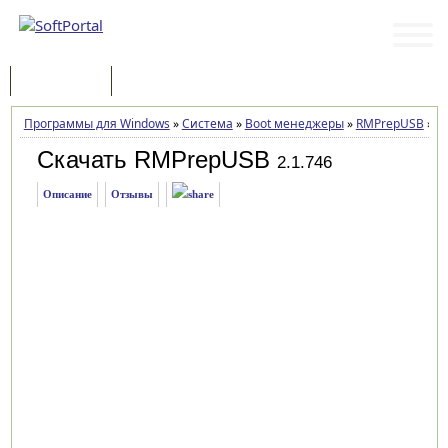
Программы
Статьи
Программы для Windows
»
Система
»
Boot менеджеры
»
RMPrepUSB
»
За
Скачать RMPrepUSB
2.1.746
Описание
Отзывы