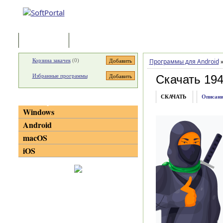
Программы
Статьи
Корзина закачек
(
0
)
Программы для Android
Избранные программы
Скачать 1942
СКАЧАТЬ
Описани
Категории
Windows
Android
macOS
iOS