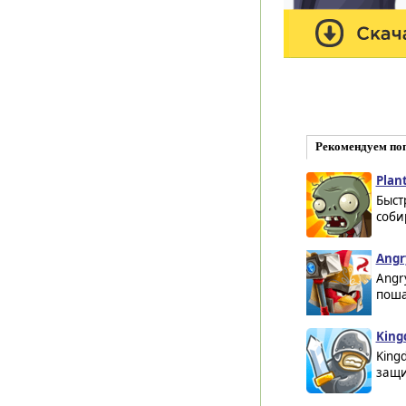
Рекомендуем по
Plant
Быст
соби
Angr
Angr
поша
King
King
защи