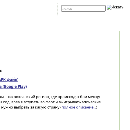
Карта сайта
RSS
Расширенный поиск
:
(APK файл)
(Google Play)
игры – тихоокеанский регион, где происходят бои между
1 год, время вступать во флот и выигрывать эпические
а нужно выбрать за какую страну (
полное описание...
)