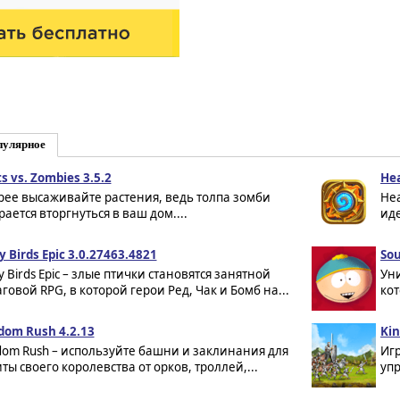
пулярное
s vs. Zombies 3.5.2
Hea
рее высаживайте растения, ведь толпа зомби
Hea
рается вторгнуться в ваш дом....
иде
y Birds Epic 3.0.27463.4821
Sou
y Birds Epic – злые птички становятся занятной
Уни
говой RPG, в которой герои Ред, Чак и Бомб на...
кот
dom Rush 4.2.13
Kin
dom Rush – используйте башни и заклинания для
Игр
ты своего королевства от орков, троллей,...
упр