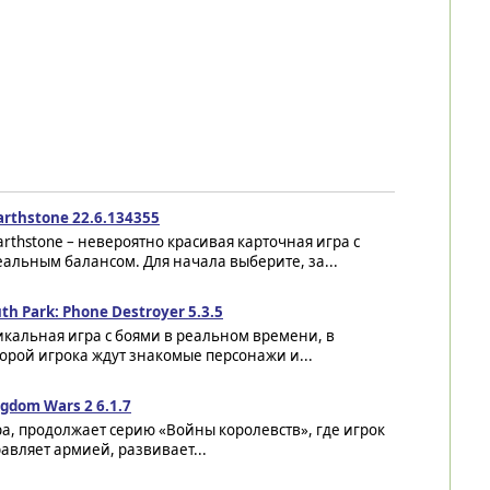
rthstone 22.6.134355
rthstone – невероятно красивая карточная игра с
альным балансом. Для начала выберите, за...
th Park: Phone Destroyer 5.3.5
кальная игра с боями в реальном времени, в
орой игрока ждут знакомые персонажи и...
gdom Wars 2 6.1.7
а, продолжает серию «Войны королевств», где игрок
авляет армией, развивает...