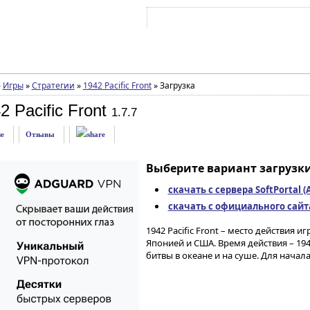
Войти на аккаунт
Зарегистрироваться
»
Игры
»
Стратегии
»
1942 Pacific Front
»
Загрузка
 Pacific Front
1.7.7
е
Отзывы
Выберите вариант загрузки
скачать с сервера SoftPortal 
скачать с официального сайта 
1942 Pacific Front – место действия 
Японией и США. Время действия – 194
битвы в океане и на суше. Для начал