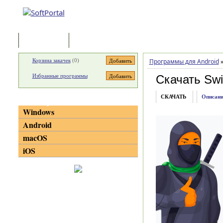
Программы
Статьи
Корзина закачек
(
0
)
Программы для Android
Избранные программы
Скачать Swip
СКАЧАТЬ
Описани
Категории
Windows
Android
macOS
iOS