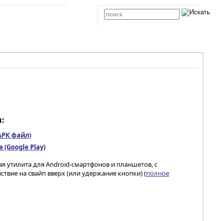
Карта сайта
RSS
Расширенный поиск
:
(APK файл)
(Google Play)
ная утилита для Android-смартфонов и планшетов, с
вие на свайп вверх (или удержание кнопки) (
полное