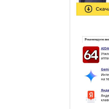
Рекомендуем по
AIDA
Утил
аппа
Gemi
Инте
на т
Янде
Янде
клав