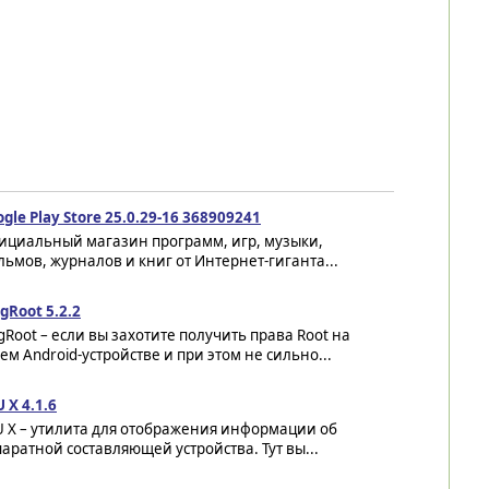
gle Play Store 25.0.29-16 368909241
ициальный магазин программ, игр, музыки,
ьмов, журналов и книг от Интернет-гиганта...
gRoot 5.2.2
gRoot – если вы захотите получить права Root на
ем Android-устройстве и при этом не сильно...
 X 4.1.6
U X – утилита для отображения информации об
аратной составляющей устройства. Тут вы...