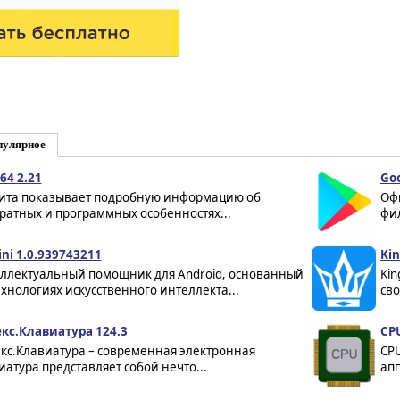
пулярное
64 2.21
Goo
ита показывает подробную информацию об
Оф
ратных и программных особенностях...
фил
ni 1.0.939743211
Kin
ллектуальный помощник для Android, основанный
Kin
ехнологиях искусственного интеллекта...
сво
кс.Клавиатура 124.3
CPU
кс.Клавиатура – современная электронная
CP
иатура представляет собой нечто...
апп