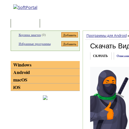
Программы
Статьи
Корзина закачек
(
0
)
Программы для Android
Избранные программы
Скачать Ви
СКАЧАТЬ
Описани
Категории
Windows
Android
macOS
iOS