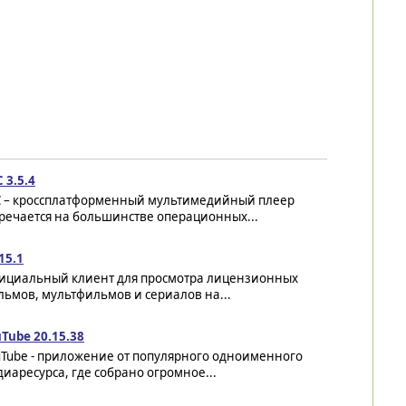
 3.5.4
C – кроссплатформенный мультимедийный плеер
речается на большинстве операционных...
 15.1
ициальный клиент для просмотра лицензионных
ьмов, мультфильмов и сериалов на...
Tube 20.15.38
uTube - приложение от популярного одноименного
иаресурса, где собрано огромное...