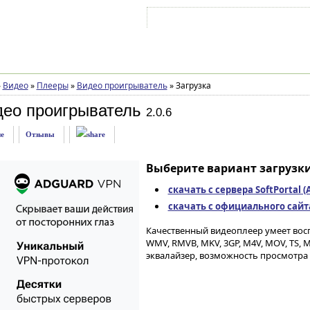
Войти на аккаунт
Зарегистрироваться
»
Видео
»
Плееры
»
Видео проигрыватель
»
Загрузка
део проигрыватель
2.0.6
е
Отзывы
Выберите вариант загрузки
скачать с сервера SoftPortal 
скачать с официального сайта 
Качественный видеоплеер умеет вос
WMV, RMVB, MKV, 3GP, M4V, MOV, TS, 
эквалайзер, возможность просмотра 