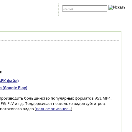
Карта сайта
RSS
Расширенный поиск
:
(APK файл)
(Google Play)
производить большинство популярных форматов: AVI, MP4,
MPG, FLV и т.д. Поддерживает несколько видов субтитров,
потокового видео (
полное описание...
)