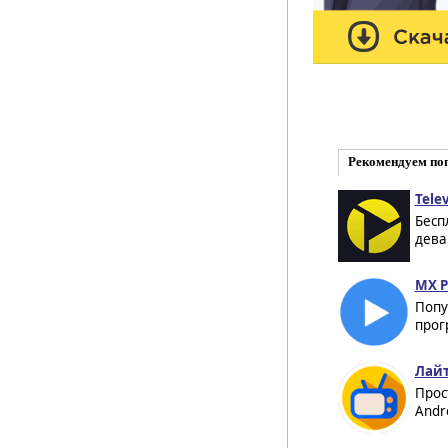
Рекомендуем по
Telev
Бесп
дева
MX P
Попу
прог
Лайт
Прос
Andro