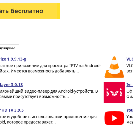
пулярное
izo 1.9.9.13-g
VLC
латное приложение для просмотра IPTV на Android-
VL
йсах. Имеется возможность добавлять...
вст
layer 3.0.13
Ivi
лярнейший видео-плеер для Android-устройств. В
Оф
рамме присутствует возможность...
фил
 HD TV 3.9.5
You
тое и удобное в использовании приложение для
Yo
id, которое предоставляет...
мед