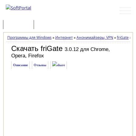
Программы
Статьи
Программы для Windows
»
Интернет
»
Анонимайзеры, VPN
»
friGate
»
За
Скачать friGate
3.0.12 для Chrome,
Opera, Firefox
Описание
Отзывы