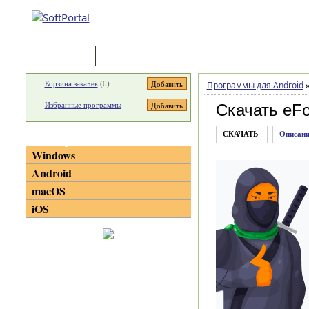
Программы
Статьи
Корзина закачек
(
0
)
Программы для Android
Избранные программы
Скачать eFo
СКАЧАТЬ
Описани
Категории
Windows
Android
macOS
iOS