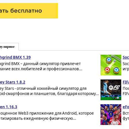
пулярное
hgrind BMX 1.39
Soc
hgrind BMX – данный симулятор привлечет
Soc
ание всех любителей и профессионалов...
игр
ey Stars 1.8.2
FIF
ey Stars - отличный хоккейный симулятор для
По
oid-смартфонов и планшетов, благодаря которому...
FIF
en 1.16.3
eFo
оценное Web3 приложение для Android, которое
Вс
тизировать ежедневную физическую...
фут