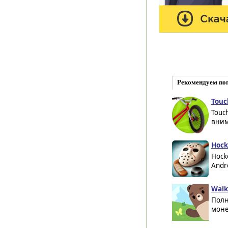
Рекомендуем по
Touc
Touc
вним
Hock
Hock
Andr
Walk
Полн
моне