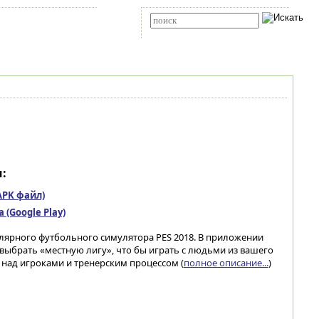
Карта сайта
RSS
Расширенный поиск
:
(APK файл)
(Google Play)
лярного футбольного симулятора PES 2018. В приложении
выбрать «местную лигу», что бы играть с людьми из вашего
над игроками и тренерским процессом (
полное описание...
)