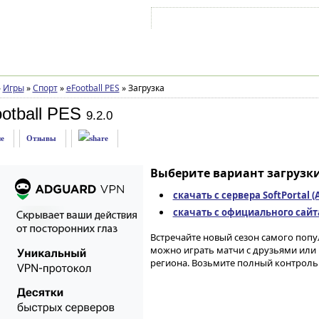
Войти на аккаунт
Зарегистрироваться
»
Игры
»
Спорт
»
eFootball PES
»
Загрузка
otball PES
9.2.0
е
Отзывы
Выберите вариант загрузки
скачать с сервера SoftPortal 
скачать с официального сайта 
Встречайте новый сезон самого попу
можно играть матчи с друзьями или 
региона. Возьмите полный контроль 