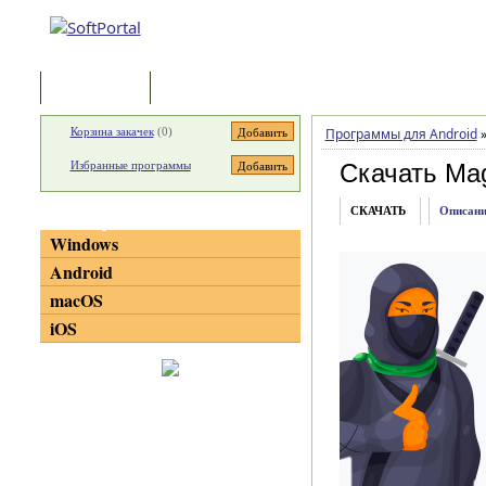
Программы
Статьи
Корзина закачек
(
0
)
Программы для Android
Избранные программы
Скачать Magi
СКАЧАТЬ
Описани
Категории
Windows
Android
macOS
iOS