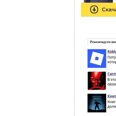
Рекомендуем по
Robl
Попу
кото
Carm
В эт
свою
Книг
Книг
долж