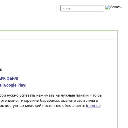
Карта сайта
RSS
Расширенный поиск
:
(APK файл)
(Google Play)
орой нужно успевать нажимать на нужные плитки, что бы
ртепиано, гитаре или барабанах, оцените свои силы в
ок доступных мелодий постоянно обновляется (
полное