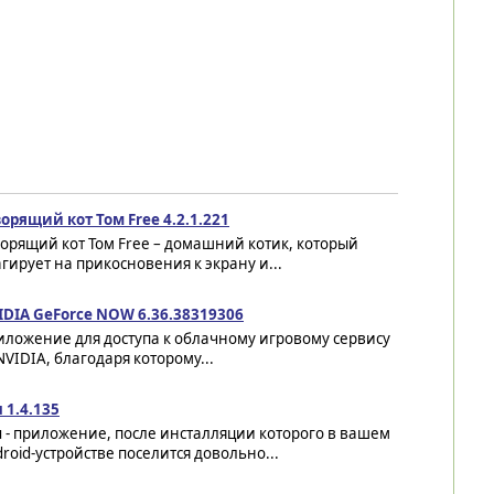
орящий кот Том Free 4.2.1.221
орящий кот Том Free – домашний котик, который
гирует на прикосновения к экрану и...
IDIA GeForce NOW 6.36.38319306
иложение для доступа к облачному игровому сервису
NVIDIA, благодаря которому...
 1.4.135
 - приложение, после инсталляции которого в вашем
roid-устройстве поселится довольно...