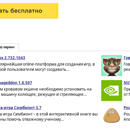
пулярное
ox 2.732.1043
Гов
лярнейшая online-платформа для создания игр, в
Гов
рой пользователи могут создавать...
реа
ageddon 1.8.507
NV
ом кровавом экшене необходимо установить на
Пр
 машину колющее, режущее и стреляющее...
от 
а-игра Симбионт 3.7
Pou
а-игра Симбионт – в этой интерактивной книге вы
Pou
ны помочь отважному ученому...
And