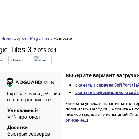
Войти на аккаунт
Зарегистрироваться
»
Игры
»
другое
»
Magic Tiles 3
»
Загрузка
c Tiles 3
7.059.004
е
Отзывы
Выберите вариант загрузки
скачать с сервера SoftPortal 
скачать с официального сайта 
Еще одна увлекательная игра, в кот
получилась мелодия. Сыграйте на фо
режиме схватки или испытаний. Спис
описание...
)