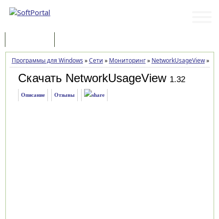
Программы
Статьи
Программы для Windows
»
Сети
»
Мониторинг
»
NetworkUsageView
»
Заг
Скачать NetworkUsageView
1.32
Описание
Отзывы