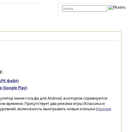
Карта сайта
RSS
Расширенный поиск
:
(APK файл)
(Google Play)
лятор мини-гольфа для Android, в котором соревнуются
ном времени. Присутствует два режима игры (Классика и
и уровней, возможность выигрывать новые клюшки (
полное