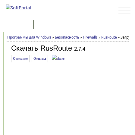
Программы
Статьи
Программы для Windows
»
Безопасность
»
Firewalls
»
RusRoute
»
Загрузк
Скачать RusRoute
2.7.4
Описание
Отзывы