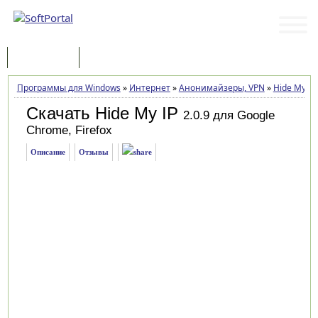
Программы
Статьи
Программы для Windows
»
Интернет
»
Анонимайзеры, VPN
»
Hide My IP
Скачать Hide My IP
2.0.9 для Google
Chrome, Firefox
Описание
Отзывы