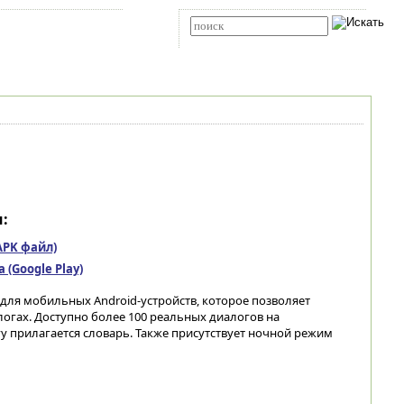
Карта сайта
RSS
Расширенный поиск
:
(APK файл)
(Google Play)
ля мобильных Android-устройств, которое позволяет
логах. Доступно более 100 реальных диалогов на
у прилагается словарь. Также присутствует ночной режим