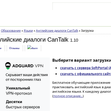
Войти на аккаунт
Зарегистрироваться
»
Образование
»
Языки
»
Английские диалоги CanTalk
»
Загрузка
лийские диалоги CanTalk
1.10
е
Отзывы
Выберите вариант загрузки
скачать с сервера SoftPortal 
скачать с официального сайта 
Бесплатное обучающее приложение д
практиковать английский язык в диа
английском языке. К каждому диалог
(
полное описание...
)