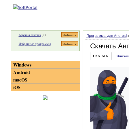
Программы
Статьи
Корзина закачек
(
0
)
Программы для Android
Избранные программы
Скачать Анг
СКАЧАТЬ
Описани
Категории
Windows
Android
macOS
iOS