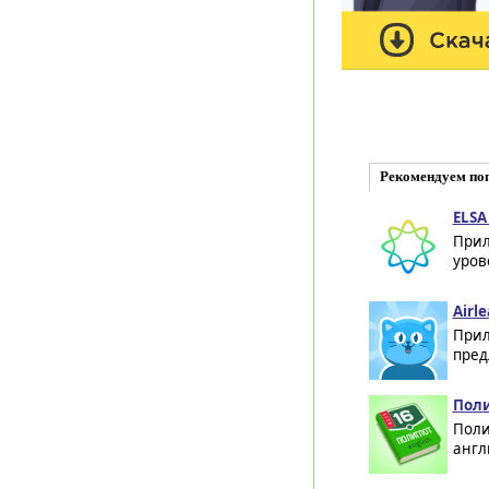
Рекомендуем по
ELSA
Прил
уров
Airle
Прил
пред
Поли
Поли
англ