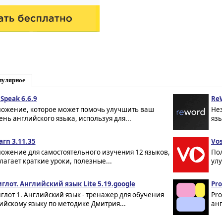
пулярное
 Speak 6.6.9
ReW
ожение, которое может помочь улучшить ваш
Не
ень английского языка, используя для...
язы
arn 3.11.35
Vos
ожение для самостоятельного изучения 12 языков,
По
лагает краткие уроки, полезные...
улу
глот. Английский язык Lite 5.19.google
Pro
глот 1. Английский язык - тренажер для обучения
Pr
ийскому языку по методике Дмитрия...
анг