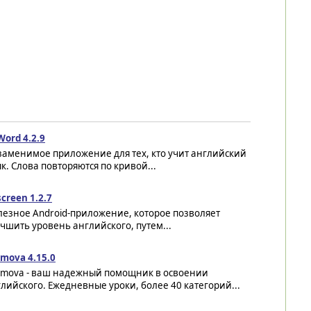
ord 4.2.9
заменимое приложение для тех, кто учит английский
к. Слова повторяются по кривой...
creen 1.2.7
лезное Android-приложение, которое позволяет
чшить уровень английского, путем...
mova 4.15.0
omova - ваш надежный помощник в освоении
лийского. Ежедневные уроки, более 40 категорий...