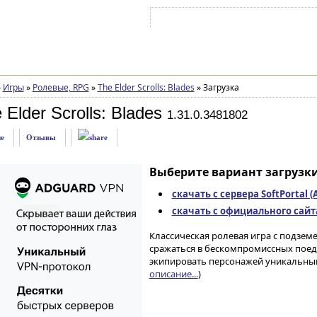
Войти на аккаунт
Зарегистрироваться
»
Игры
»
Ролевые, RPG
»
The Elder Scrolls: Blades
»
Загрузка
Elder Scrolls: Blades
1.31.0.3481802
е
Отзывы
Выберите вариант загрузки
скачать с сервера SoftPortal 
скачать с официального сайта 
Классическая ролевая игра с подзем
сражаться в бескомпромиссных поед
экипировать персонажей уникальным
описание...
)