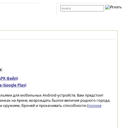
Карта сайта
RSS
Расширенный поиск
:
(APK файл)
(Google Play)
ельями для мобильных Android-устройств. Вам предстоит
инках на Арене, возрождать былое величие родного города,
 оружием, броней и прокачивать способности (
полное