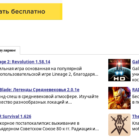
пулярное
age 2: Revolution 1.58.14
Gal
льная игра основанная на популярной
Gal
опользовательской игре Lineage 2, благодаря...
ун
кос
 Blade: Легенды Средневековья 2.0.1e
RAI
энд-слеш в средневековой атмосфере. Изучайте
Бе
ество разнообразных локаций и...
в 
 Survival 1.626
The
корное постапокалипсис выживание в
Кла
ъядерном Советском Союзе 80-х гг. Радиация и...
моб