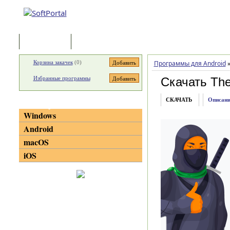
Программы
Статьи
Корзина закачек
(
0
)
Программы для Android
Избранные программы
Скачать The 
СКАЧАТЬ
Описани
Категории
Windows
Android
macOS
iOS