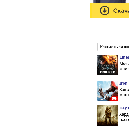
Рекомендуем по
Line
Моби
мног
Iron
Хак-
множ
Day R
Хард
пост