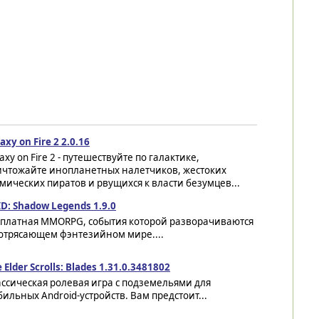
axy on Fire 2 2.0.16
axy on Fire 2 - путешествуйте по галактике,
ичтожайте инопланетных налетчиков, жестоких
мических пиратов и рвущихся к власти безумцев...
D: Shadow Legends 1.9.0
сплатная MMORPG, события которой разворачиваются
потрясающем фэнтезийном мире....
 Elder Scrolls: Blades 1.31.0.3481802
ссическая ролевая игра с подземельями для
ильных Android-устройств. Вам предстоит...