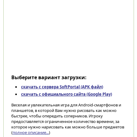
Выберите вариант загрузки:
скачать с сервера SoftPortal (APK файл)
скачать с официального сайта (Google Play)
Веселая и увлекательная игра для Android-смартфонов и
планшетов, в которой Вам нужно рисовать как можно
быстрее, чтобы опередить соперников. Игроку
предоставляется ограниченное количество времени, за
которое нужно нарисовать как можно больше предметов
(
полное описание...
)