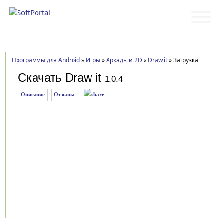
Программы
Статьи
Программы для Android
»
Игры
»
Аркады и 2D
»
Draw it
»
Загрузка
Скачать Draw it
1.0.4
Описание
Отзывы