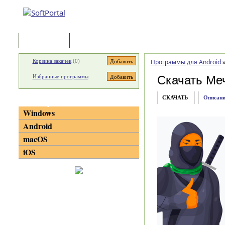
Программы
Статьи
Корзина закачек
(
0
)
Программы для Android
Избранные программы
Скачать Меч
СКАЧАТЬ
Описани
Категории
Windows
Android
macOS
iOS