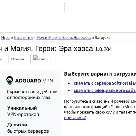
Войти на аккаунт
Зарегистрироваться
»
Игры
»
Стратегии
»
Меч и Магия. Герои: Эра хаоса
»
Загрузка
 и Магия. Герои: Эра хаоса
1.0.204
е
Отзывы
Выберите вариант загрузки
скачать с сервера SoftPortal 
скачать с официального сайта 
Погрузитесь в сказочный ролевой ми
классических фракций «Героев Меча 
чтобы показать свою силу и талант п
описание...
)