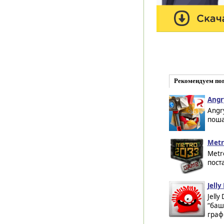
Рекомендуем по
Angr
Angr
поша
Metr
Metr
пост
Jelly
Jell
“баш
граф