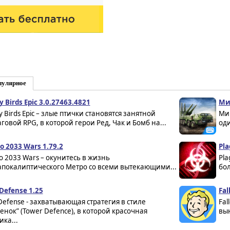
пулярное
y Birds Epic 3.0.27463.4821
Мир
y Birds Epic – злые птички становятся занятной
Мир
говой RPG, в которой герои Ред, Чак и Бомб на...
од
o 2033 Wars 1.79.2
Pla
o 2033 Wars – окунитесь в жизнь
Pla
апокалиптического Метро со всеми вытекающими...
бол
 Defense 1.25
Fal
y Defense - захватывающая стратегия в стиле
Fal
енок” (Tower Defence), в которой красочная
вы
ика...