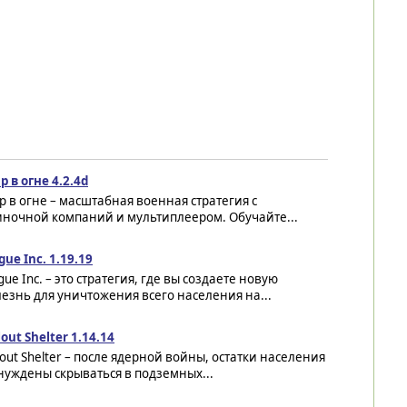
 в огне 4.2.4d
 в огне – масштабная военная стратегия с
иночной компаний и мультиплеером. Обучайте...
gue Inc. 1.19.19
gue Inc. – это стратегия, где вы создаете новую
езнь для уничтожения всего населения на...
lout Shelter 1.14.14
lout Shelter – после ядерной войны, остатки населения
нуждены скрываться в подземных...