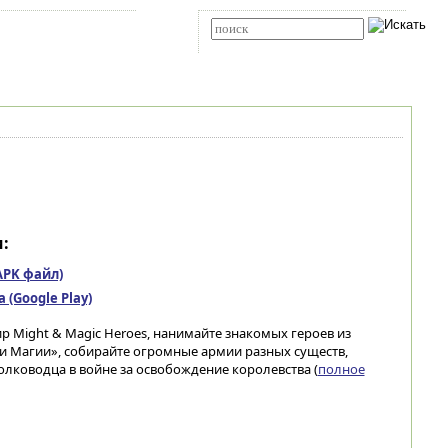
Карта сайта
RSS
Расширенный поиск
:
(APK файл)
(Google Play)
р Might & Magic Heroes, нанимайте знакомых героев из
и Магии», собирайте огромные армии разных существ,
олководца в войне за освобождение королевства (
полное