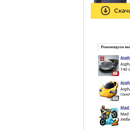
Рекомендуем по
Aspha
Asph
140 
Aspha
Asph
гоно
Mad 
Mad S
люби