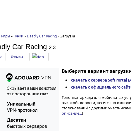
Войти на аккаунт
Зарегистрироваться
»
Игры
»
Гонки
»
Deadly Car Racing
»
Загрузка
dly Car Racing
2.3
е
Отзывы
Выберите вариант загрузки
скачать с сервера SoftPortal 
скачать с официального сайта 
Гоночная аркада для мобильных устр
высокой скорости, несется по оживле
столкновений с другими участниками
описание...
)