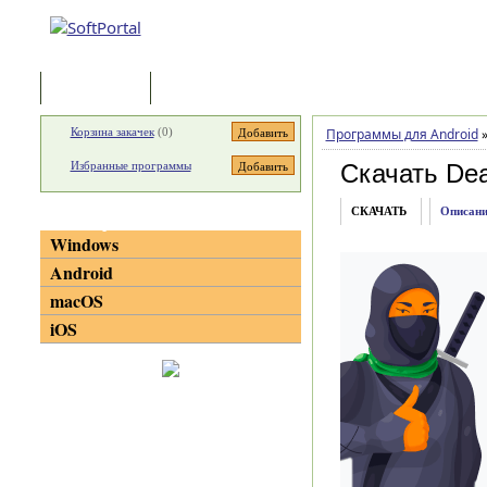
Программы
Статьи
Корзина закачек
(
0
)
Программы для Android
Избранные программы
Скачать Dea
СКАЧАТЬ
Описани
Категории
Windows
Android
macOS
iOS