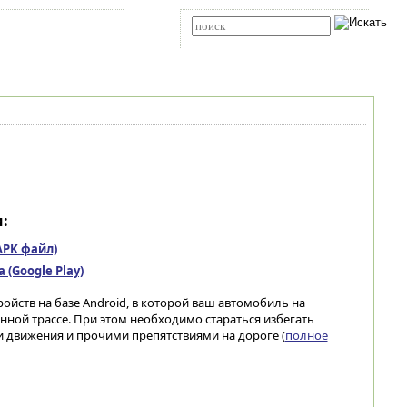
Карта сайта
RSS
Расширенный поиск
:
(APK файл)
(Google Play)
ойств на базе Android, в которой ваш автомобиль на
нной трассе. При этом необходимо стараться избегать
 движения и прочими препятствиями на дороге (
полное