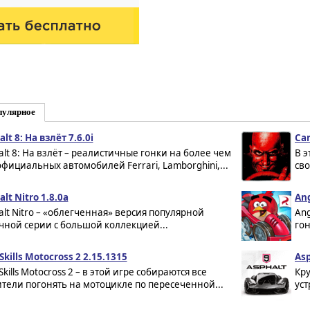
пулярное
lt 8: На взлёт 7.6.0i
Ca
alt 8: На взлёт – реалистичные гонки на более чем
В 
официальных автомобилей Ferrari, Lamborghini,...
св
lt Nitro 1.8.0a
Ang
alt Nitro – «облегченная» версия популярной
Ang
чной серии с большой коллекцией...
гон
Skills Motocross 2 2.15.1315
Asp
kills Motocross 2 – в этой игре собираются все
Кру
тели погонять на мотоцикле по пересеченной...
уст