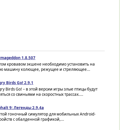
rmageddon 1.8.507
этом кровавом экшене необходимо установить на
ою машину колющее, режущее и стреляющее...
ry Birds Go! 2.9.1
ry Birds Go! – в этой версии игры злые птицы будут
яться со свиньями на скоростных трассах....
halt 9: Легенды 2.9.4a
той гоночный симулятор для мобильных Android-
ройств с обалденной графикой,...