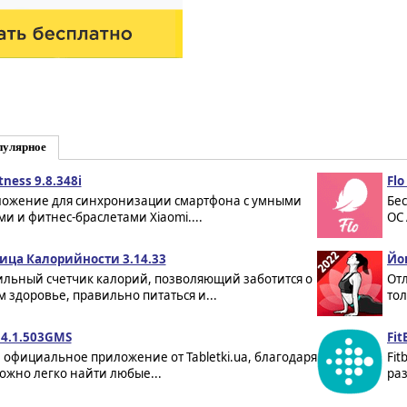
пулярное
tness 9.8.348i
Fl
ожение для синхронизации смартфона с умными
Бе
ми и фитнес-браслетами Xiaomi....
ОС 
ица Калорийности 3.14.33
Йог
льный счетчик калорий, позволяющий заботится о
От
м здоровье, правильно питаться и...
тол
a 4.1.503GMS
Fit
 официальное приложение от Tabletki.ua, благодаря
Fit
ожно легко найти любые...
раз