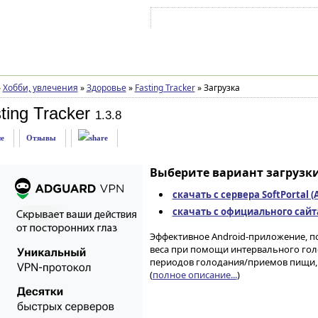
Войти на аккаунт
Зарегистрироваться
»
Хобби, увлечения
»
Здоровье
»
Fasting Tracker
»
Загрузка
ting Tracker
1.3.8
е
Отзывы
Выберите вариант загрузки
скачать с сервера SoftPortal 
скачать с официального сайта 
Эффективное Android-приложение, п
веса при помощи интервального гол
периодов голодания/приемов пищи, 
(
полное описание...
)