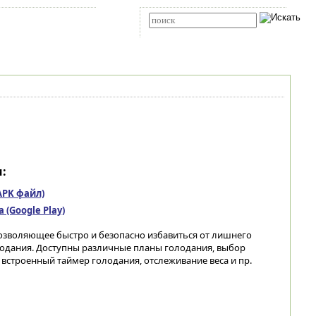
Карта сайта
RSS
Расширенный поиск
:
(APK файл)
(Google Play)
озволяющее быстро и безопасно избавиться от лишнего
одания. Доступны различные планы голодания, выбор
встроенный таймер голодания, отслеживание веса и пр.