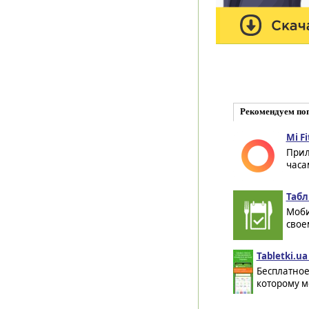
Рекомендуем по
Mi Fi
Прил
часа
Табл
Моби
свое
Tabletki.u
Бесплатное
которому м