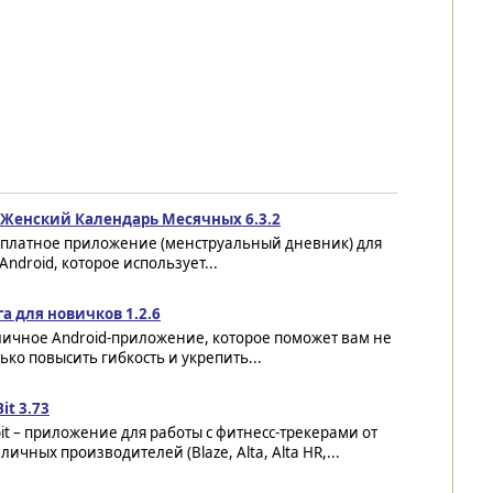
o Женский Календарь Месячных 6.3.2
сплатное приложение (менструальный дневник) для
Android, которое использует...
а для новичков 1.2.6
личное Android-приложение, которое поможет вам не
ько повысить гибкость и укрепить...
Bit 3.73
bit – приложение для работы с фитнесс-трекерами от
личных производителей (Blaze, Alta, Alta HR,...