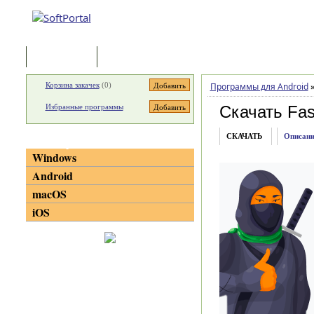
Программы
Статьи
Корзина закачек
(
0
)
Программы для Android
Избранные программы
Скачать Fas
СКАЧАТЬ
Описани
Категории
Windows
Android
macOS
iOS