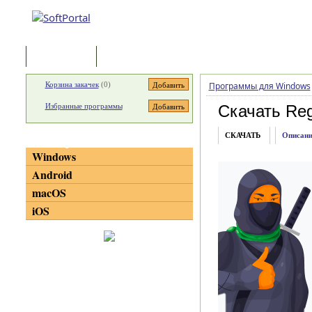
Программы
Статьи
Корзина закачек
(
0
)
Программы для Windows
Избранные программы
Скачать Re
СКАЧАТЬ
Описани
Категории
Windows
Android
macOS
iOS