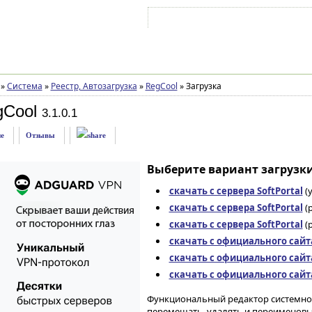
Войти на аккаунт
Зарегистрироваться
»
Система
»
Реестр, Автозагрузка
»
RegCool
»
Загрузка
gCool
3.1.0.1
е
Отзывы
Выберите вариант загрузки
скачать с сервера SoftPortal
(
скачать с сервера SoftPortal
(p
скачать с сервера SoftPortal
(p
скачать с официального сайт
скачать с официального сайт
скачать с официального сайт
Функциональный редактор системного
перемещать, удалять и переименовыв