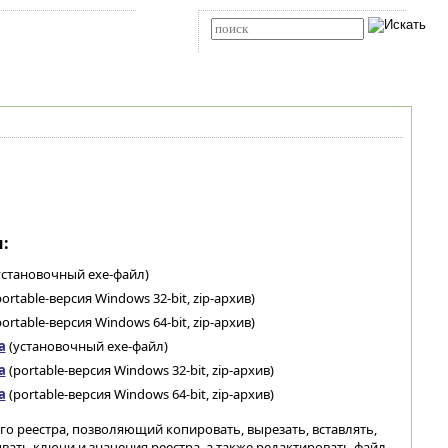
Карта сайта
RSS
Расширенный поиск
:
установочный exe-файл)
ortable-версия Windows 32-bit, zip-архив)
ortable-версия Windows 64-bit, zip-архив)
а
(установочный exe-файл)
а
(portable-версия Windows 32-bit, zip-архив)
а
(portable-версия Windows 64-bit, zip-архив)
 реестра, позволяющий копировать, вырезать, вставлять,
ать ключи и значения реестра, а также редактировать файл