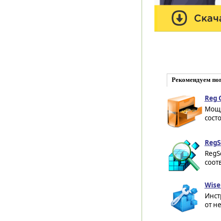
Рекомендуем по
Reg 
Мощн
сост
RegS
RegS
соот
Wise
Инст
от н