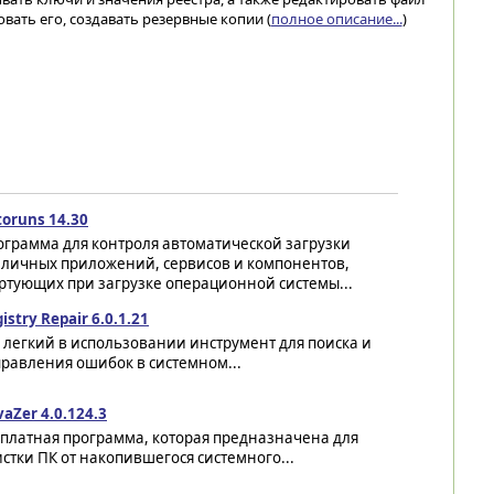
вать его, создавать резервные копии (
полное описание...
)
oruns 14.30
ограмма для контроля автоматической загрузки
зличных приложений, сервисов и компонентов,
ртующих при загрузке операционной системы...
istry Repair 6.0.1.21
 легкий в использовании инструмент для поиска и
равления ошибок в системном...
vaZer 4.0.124.3
сплатная программа, которая предназначена для
стки ПК от накопившегося системного...