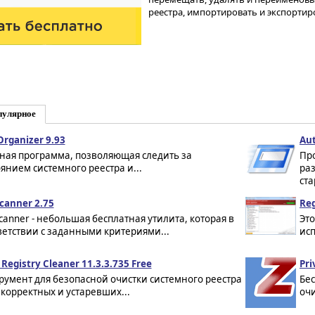
реестра, импортировать и экспортиро
пулярное
Organizer 9.93
Aut
ая программа, позволяющая следить за
Пр
оянием системного реестра и...
ра
ста
canner 2.75
Reg
canner - небольшая бесплатная утилита, которая в
Это
ветствии с заданными критериями...
исп
 Registry Cleaner 11.3.3.735 Free
Pri
румент для безопасной очистки системного реестра
Бе
екорректных и устаревших...
очи