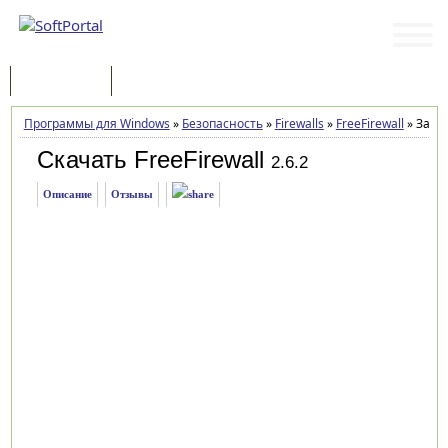
Программы
Статьи
Программы для Windows
»
Безопасность
»
Firewalls
»
FreeFirewall
»
Загру
Скачать FreeFirewall
2.6.2
Описание
Отзывы