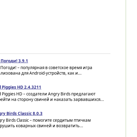
 Погоди! 3.9.1
 Погоди! – популярная в советское время игра
лизована для Android-устройств, как и...
 Piggies HD 2.4.3211
 Piggies HD – создатели Angry Birds предлагают
ейти на сторону свиней и наказать зарвавшихся...
ry Birds Classic 8.0.3
ry Birds Classic – помогите сердитым птичкам
рушить коварных свиней и возвратить...