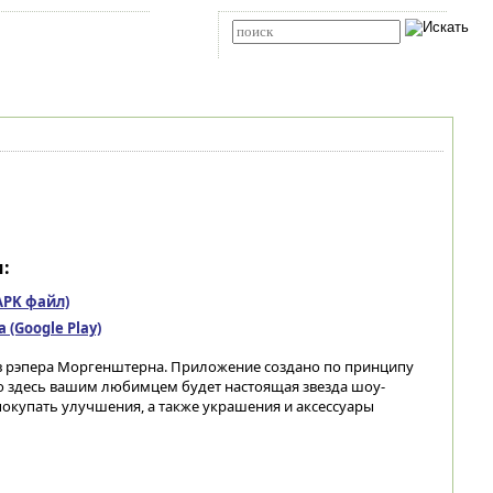
Карта сайта
RSS
Расширенный поиск
:
(APK файл)
(Google Play)
в рэпера Моргенштерна. Приложение создано по принципу
то здесь вашим любимцем будет настоящая звезда шоу-
покупать улучшения, а также украшения и аксессуары