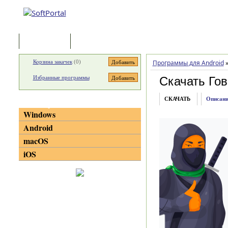
Программы
Статьи
Корзина закачек
(
0
)
Программы для Android
Избранные программы
Скачать Го
СКАЧАТЬ
Описани
Категории
Windows
Android
macOS
iOS