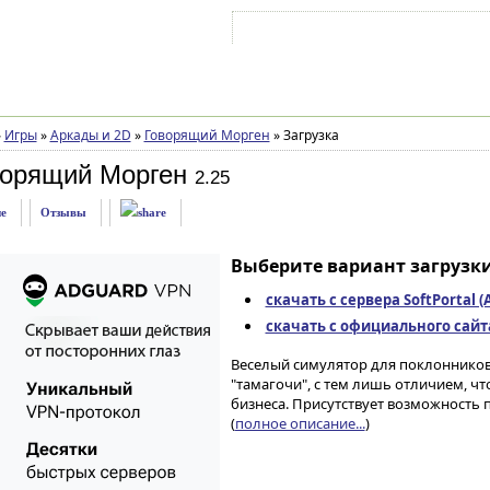
Войти на аккаунт
Зарегистрироваться
»
Игры
»
Аркады и 2D
»
Говорящий Морген
»
Загрузка
ворящий Морген
2.25
е
Отзывы
Выберите вариант загрузки
скачать с сервера SoftPortal 
скачать с официального сайта 
Веселый симулятор для поклоннико
"тамагочи", с тем лишь отличием, ч
бизнеса. Присутствует возможность 
(
полное описание...
)