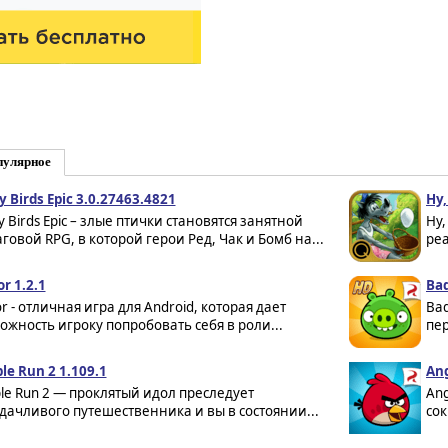
пулярное
y Birds Epic 3.0.27463.4821
Ну,
y Birds Epic – злые птички становятся занятной
Ну,
говой RPG, в которой герои Ред, Чак и Бомб на...
реа
r 1.2.1
Bad
r - отличная игра для Android, которая дает
Bad
ожность игроку попробовать себя в роли...
пер
le Run 2 1.109.1
Ang
le Run 2 — проклятый идол преследует
Ang
дачливого путешественника и вы в состоянии...
сок