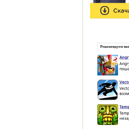
Рекомендуем по
Angr
Angr
поша
Vecto
Vecto
возм
Temp
Temp
неза