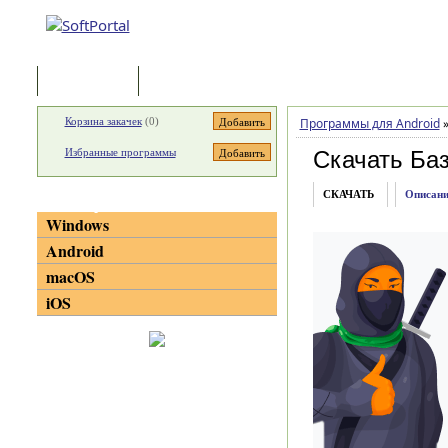
Программы
Статьи
Корзина закачек
(
0
)
Программы для Android
Избранные программы
Скачать Ба
СКАЧАТЬ
Описани
Категории
Windows
Android
macOS
iOS