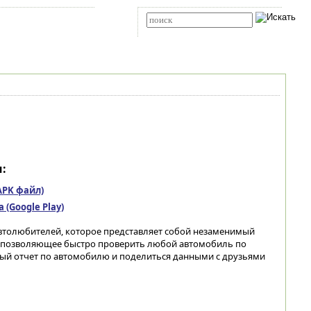
Карта сайта
RSS
Расширенный поиск
:
(APK файл)
(Google Play)
втолюбителей, которое представляет собой незаменимый
 позволяющее быстро проверить любой автомобиль по
ый отчет по автомобилю и поделиться данными с друзьями