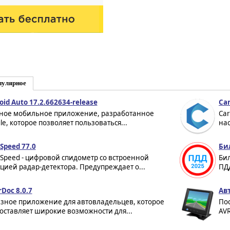
пулярное
oid Auto 17.2.662634-release
Car
ное мобильное приложение, разработанное
Car
le, которое позволяет пользоваться...
нас
Speed 77.0
Би
Speed - цифровой спидометр со встроенной
Би
цией радар-детектора. Предупреждает о...
ПДД
rDoc 8.0.7
Ав
зное приложение для автовладельцев, которое
По
оставляет широкие возможности для...
AVR