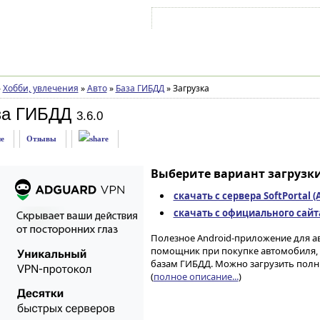
Войти на аккаунт
Зарегистрироваться
»
Хобби, увлечения
»
Авто
»
База ГИБДД
»
Загрузка
за ГИБДД
3.6.0
е
Отзывы
Выберите вариант загрузки
скачать с сервера SoftPortal 
скачать с официального сайта 
Полезное Android-приложение для а
помощник при покупке автомобиля,
базам ГИБДД. Можно загрузить полн
(
полное описание...
)