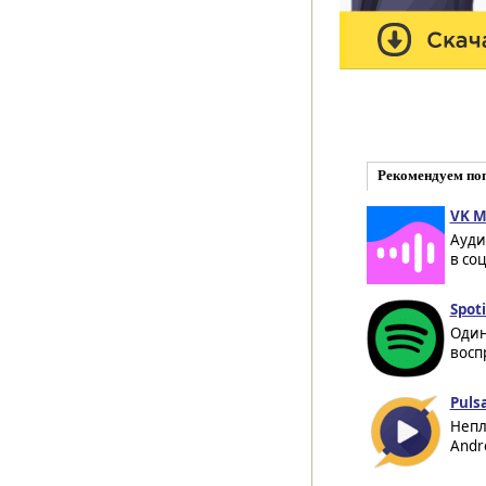
Рекомендуем по
VK М
Ауди
в соц
Spoti
Один
восп
Puls
Непл
Andr