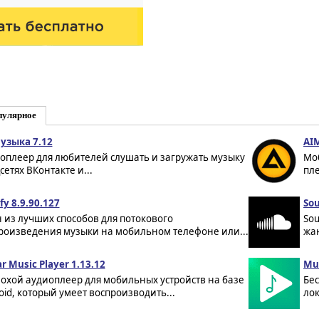
пулярное
узыка 7.12
AIM
оплеер для любителей слушать и загружать музыку
Мо
сетях ВКонтакте и...
пле
fy 8.9.90.127
Sou
 из лучших способов для потокового
So
роизведения музыки на мобильном телефоне или...
жа
ar Music Player 1.13.12
Mus
охой аудиоплеер для мобильных устройств на базе
Бе
oid, который умеет воспроизводить...
лок