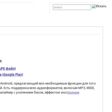
Карта сайта
RSS
Расширенный поиск
:
(APK файл)
(Google Play)
Android, предлагающий все необходимые функции для того
. Есть поддержка всех аудиоформатов, включая MP3, MIDI,
валайзер с усилением басов, эффектом эха (
полное