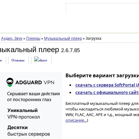
Войти на аккаунт
Зарегистрироваться
»
Аудио, Звук
»
Плееры
»
Музыкальный плеер
»
Загрузка
зыкальный плеер
2.6.7.85
е
Отзывы
Выберите вариант загрузки
скачать с сервера SoftPortal 
скачать с официального сайта 
Бесплатный музыкальный плеер для 
чтобы насладиться любимой музыкой
WAV, FLAC, AAC, APE и т.д., мощный эк
описание...
)