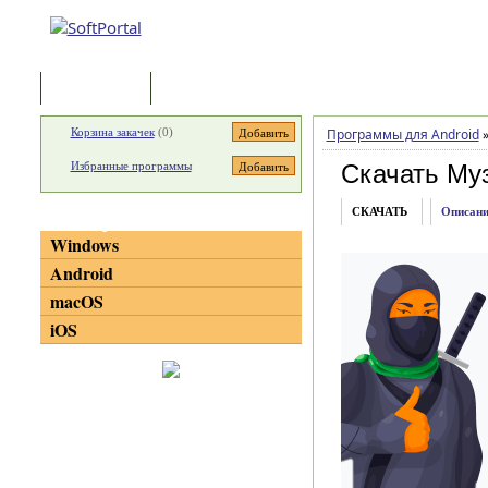
Программы
Статьи
Корзина закачек
(
0
)
Программы для Android
Избранные программы
Скачать Му
СКАЧАТЬ
Описани
Категории
Windows
Android
macOS
iOS