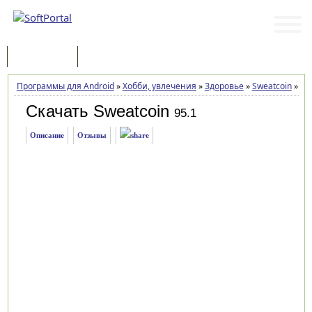
Программы
Статьи
Программы для Android
»
Хобби, увлечения
»
Здоровье
»
Sweatcoin
»
Заг
Скачать Sweatcoin
95.1
Описание
Отзывы