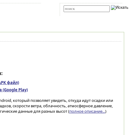
Карта сайта
RSS
Расширенный поиск
:
(APK файл)
(Google Play)
roid, который позволяет увидеть, откуда идут осадки или
садков, скорости ветра, облачность, атмосферное давление,
ические данные для разных высот (
полное описание...
)