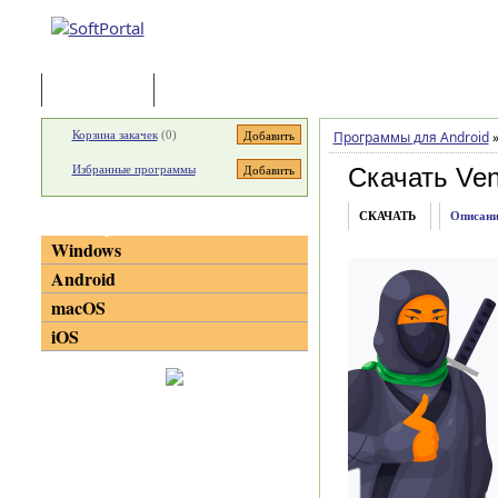
Программы
Статьи
Корзина закачек
(
0
)
Программы для Android
Избранные программы
Скачать Ven
СКАЧАТЬ
Описани
Категории
Windows
Android
macOS
iOS