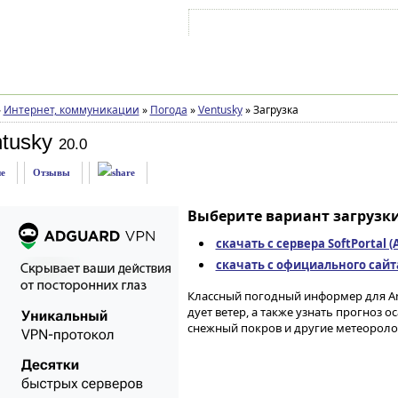
Войти на аккаунт
Зарегистрироваться
»
Интернет, коммуникации
»
Погода
»
Ventusky
»
Загрузка
tusky
20.0
е
Отзывы
Выберите вариант загрузки
скачать с сервера SoftPortal 
скачать с официального сайта 
Классный погодный информер для And
дует ветер, а также узнать прогноз о
снежный покров и другие метеоролог