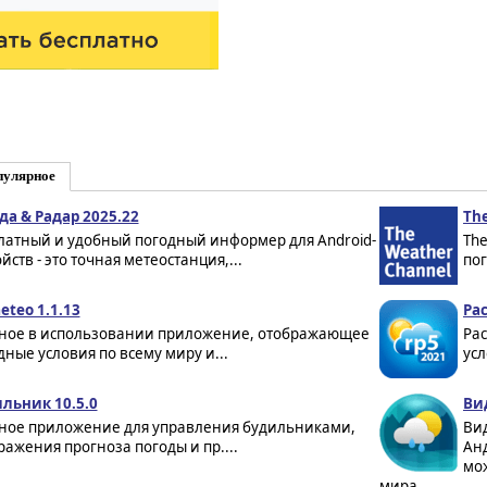
пулярное
да & Радар 2025.22
The
латный и удобный погодный информер для Android-
The
йств - это точная метеостанция,...
пог
eteo 1.1.13
Рас
ное в использовании приложение, отображающее
Рас
дные условия по всему миру и...
усл
льник 10.5.0
Ви
ное приложение для управления будильниками,
Вид
ражения прогноза погоды и пр....
Ан
мо
мира...