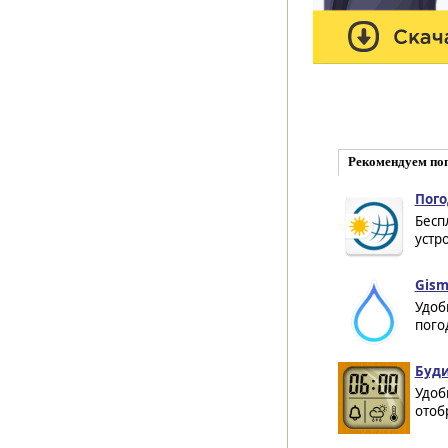
Рекомендуем по
Пого
Бесп
устро
Gism
Удоб
пого
Буди
Удоб
отоб